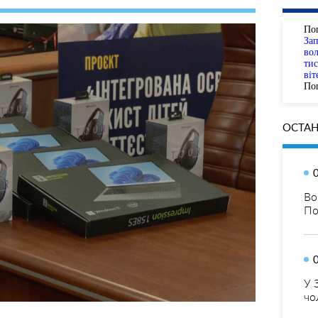
По
За
вол
тис
віт
Пог
ОСТАН
Во
По
У 
чо