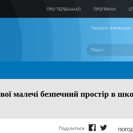
ПРО ТЕЛЕКАНАЛ
ПРОГРАМИ
C
Програма телепередач:
ивої малечі безпечний простір в шк
Поділитися:
ПОГОД