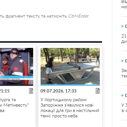
Вз
но
ть фрагмент тексту та натисніть
Ctrl+Enter
.
21
ди
За
та
21:15
09.07.2026, 17:33
лурга та
У Хортицькому районі
ки Метінвесту”
Запоріжжя з’явилися нові
У 
ва
локації для гри в настільний
зі
теніс просто неба