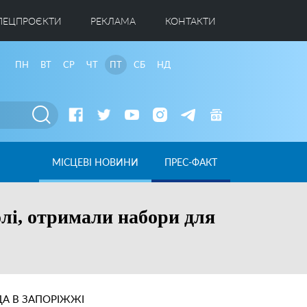
ПЕЦПРОЄКТИ
РЕКЛАМА
КОНТАКТИ
ПН
ВТ
СР
ЧТ
ПТ
СБ
НД
МІСЦЕВІ НОВИНИ
ПРЕС-ФАКТ
олі, отримали набори для
А В ЗАПОРІЖЖІ