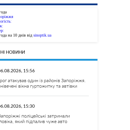
года
поріжжя
огість:
к:
ер:
ода на 10 днів від
sinoptik.ua
НІ НОВИНИ
06.08.2026, 15:56
рог атакував один із районів Запоріжжя.
нівечені вікна гуртожитку та автівки
06.08.2026, 15:30
Запоріжжі поліцейські затримали
ловіка, який підпалив чуже авто