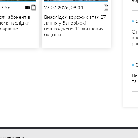
17:56
27.07.2026, 09:34
сяч абонентів
Внаслідок ворожих атак 27
тлом: наслідки
липня у Запоріжжі
дарів по
пошкоджено 11 житлових
Ст
будинків
вн
ра
Вн
та
застережено.