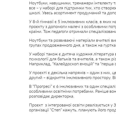
Ноутбуки, навушники, тренажери інтелекту та
все – у наборі для підтримки тих, хто створю
школі. Увесь асортимент продуманий та доп
У 8-й гімназії є 5 інклюзивних класів, в яких
проєкту з допомоги малечі з особливими потр
країни. Тож педагоги отримали спеціалізовани
Ноутбуки та розвиваючі матеріали вчителі вик
групах продовженного дня, а також на гуртках
У наборі також є дитяча художня література в
психології для батьків та вчителів, а також рі
Наприклад, “Калейдоскоп емоцій” та “перша ф
У проєкті є декілька напрямів – один з них, ц
другий – відкриття інклюзивного простору. Ві
В “Прогресі” є 6 інклюзивних та один спеціалі
особливими освітніми потребами. Раніше вон
розповідає директорка.
Проєкт з інтегрованої освіти реалізується у З
організації “Степ” кажуть, планують його пр