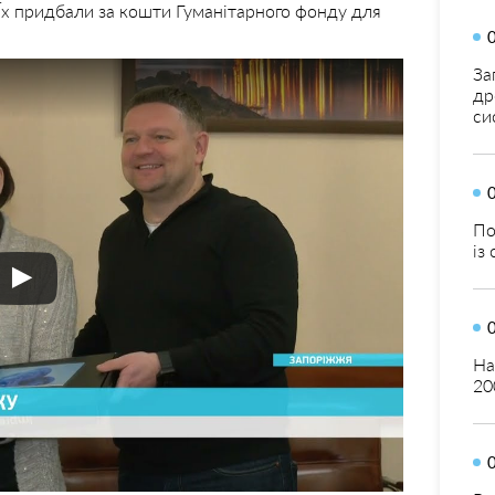
Їх придбали за кошти Гуманітарного фонду для
За
др
си
По
із
На
20