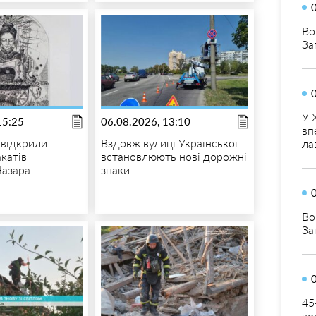
Во
За
У 
15:25
06.08.2026, 13:10
вп
 відкрили
Вздовж вулиці Української
ла
катів
встановлюють нові дорожні
Назара
знаки
Во
За
45
во