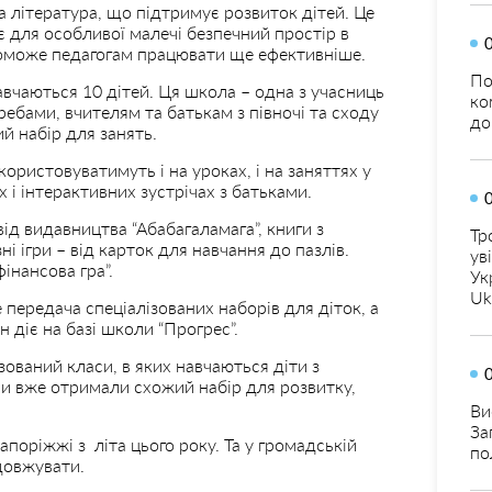
 література, що підтримує розвиток дітей. Це
є для особливої малечі безпечний простір в
оможе педагогам працювати ще ефективніше.
По
 навчаються 10 дітей. Ця школа – одна з учасниць
ко
ебами, вчителям та батькам з півночі та сходу
до
й набір для занять.
ористовуватимуть і на уроках, і на заняттях у
 і інтерактивних зустрічах з батьками.
ід видавництва “Абабагаламага”, книги з
Тр
зні ігри – від карток для навчання до пазлів.
ув
інансова гра”.
Ук
Uk
е передача спеціалізованих наборів для діток, а
н діє на базі школи “Прогрес”.
зований класи, в яких навчаються діти з
и вже отримали схожий набір для розвитку,
Ви
За
апоріжжі з літа цього року. Та у громадській
по
одовжувати.