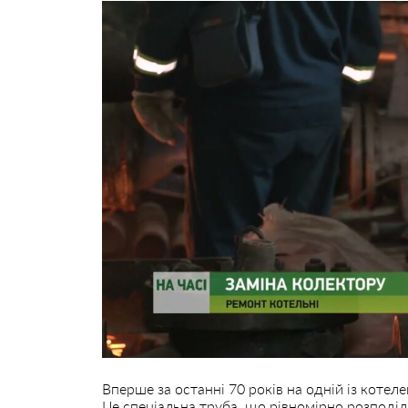
Вперше за останні 70 років на одній із коте
Це спеціальна труба, що рівномірно розподіл