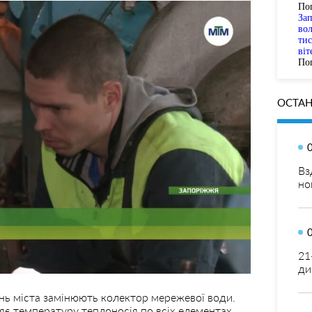
По
За
вол
тис
віт
Пог
ОСТАН
Вз
но
21
ди
лень міста замінюють колектор мережевої води.
яє температуру теплоносія по всіх елементах