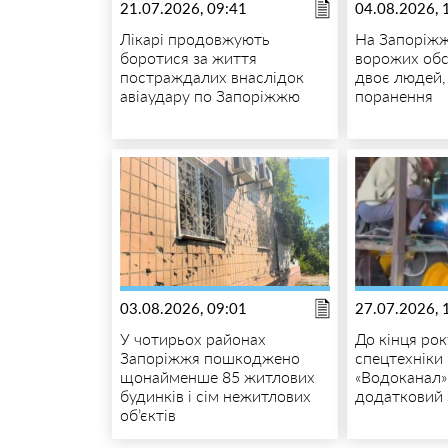
21.07.2026, 09:41
04.08.2026, 
Лікарі продовжують
На Запоріжж
боротися за життя
ворожих обс
постраждалих внаслідок
двоє людей,
авіаудару по Запоріжжю
поранення
03.08.2026, 09:01
27.07.2026, 
У чотирьох районах
До кінця рок
Запоріжжя пошкоджено
спецтехніки
щонайменше 85 житлових
«Водоканал»
будинків і сім нежитлових
додатковий 
об’єктів