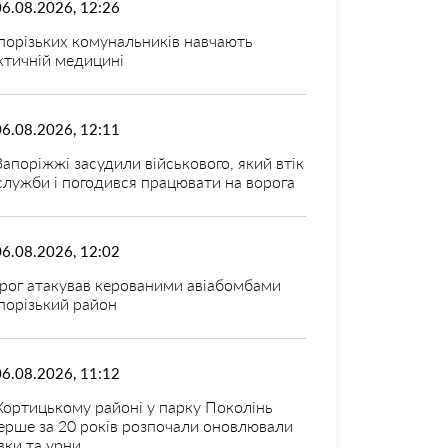
06.08.2026, 12:26
порізьких комунальників навчають
ктичній медицині
06.08.2026, 12:11
Запоріжжі засудили військового, який втік
 служби і погодився працювати на ворога
06.08.2026, 12:02
рог атакував керованими авіабомбами
порізький район
06.08.2026, 11:12
Хортицькому районі у парку Поколінь
ерше за 20 років розпочали оновлювали
вки та урни