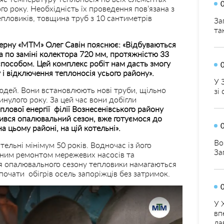
о року. Необхідність їх проведення пов’язана з
епловиків, товщина труб з 10 сантиметрів
За
та
церну «МТМ» Олег Савін пояснює: «Відбуваються
а по заміні колектора 720 мм, протяжністю 33
способом. Цей комплекс робіт нам дасть змогу
у і відключення теплоносія усього району».
У 
юдей. Вони встановлюють нові труби, щільно
зі
нулого року. За цей час вони добігли
лової енергії філії Вознесенівського району
чився опалювальний сезон, вже готуємося до
а цьому районі, на цій котельні».
Во
льні мінімум 50 років. Водночас із його
За
чним ремонтом мережевих насосів та
ня опалювального сезону тепловики намагаються
почати обігрів осель запоріжців без затримок.
У 
вп
ла