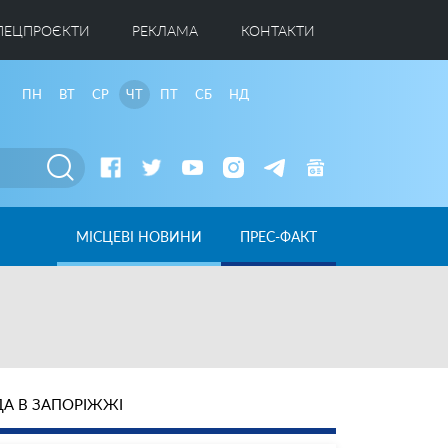
ПЕЦПРОЄКТИ
РЕКЛАМА
КОНТАКТИ
ПН
ВТ
СР
ЧТ
ПТ
СБ
НД
МІСЦЕВІ НОВИНИ
ПРЕС-ФАКТ
А В ЗАПОРІЖЖІ