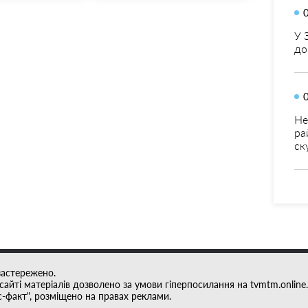
У 
до
Не
ра
ск
застережено.
айті матеріалів дозволено за умови гіперпосилання на tvmtm.online.
с-факт", розміщено на правах реклами.