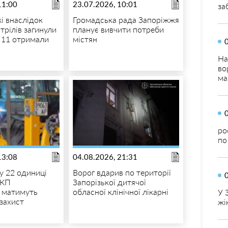
11:00
23.07.2026, 10:01
за
і внаслідок
Громадська рада Запоріжжя
трілів загинули
планує вивчити потреби
 11 отримали
містян
На
во
ма
ро
по
13:08
04.08.2026, 21:31
у 22 одиниці
Ворог вдарив по території
 КП
Запорізької дитячої
 матимуть
обласної клінічної лікарні
У 
захист
жі