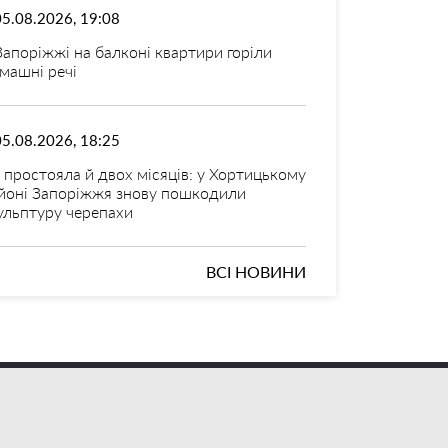
05.08.2026, 19:08
Запоріжжі на балконі квартири горіли
машні речі
05.08.2026, 18:25
 простояла й двох місяців: у Хортицькому
йоні Запоріжжя знову пошкодили
ульптуру черепахи
ВСІ НОВИНИ