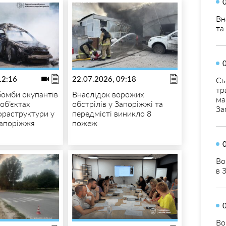
Вн
та
12:16
22.07.2026, 09:18
Сь
тр
бомби окупантів
Внаслідок ворожих
ма
об’єктах
обстрілів у Запоріжжі та
За
нфраструктури у
передмісті виникло 8
Запоріжжя
пожеж
Во
в 
Во