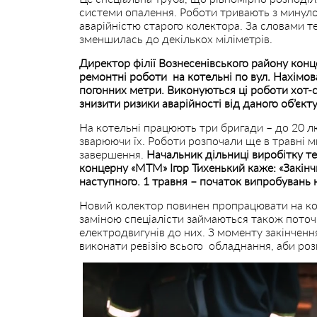
системи опалення. Роботи тривають з минулог
аварійністю старого колектора. За словами т
зменшилась до декількох міліметрів.
Директор філії Вознесенівського району кон
ремонтні роботи на котельні по вул. Нахімов
погонних метри. Виконуються ці роботи хот-
знизити ризики аварійності від даного об’єкт
На котельні працюють три бригади – до 20 л
зварюючи їх. Роботи розпочали ще в травні ми
завершення.
Начальник дільниці виробітку теп
концерну «МТМ» Ігор Тихенький каже: «Закін
наступного. 1 травня – початок випробувань н
Новий колектор повинен пропрацювати на коте
заміною спеціалісти займаються також пото
електродвигунів до них. З моменту закінчен
виконати ревізію всього обладнання, аби роз