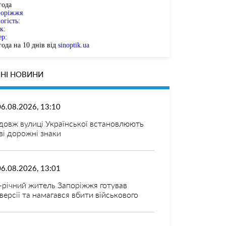
года
поріжжя
огість:
к:
ер:
ода на 10 днів від
sinoptik.ua
НІ НОВИНИ
06.08.2026, 13:10
довж вулиці Української встановлюють
ві дорожні знаки
06.08.2026, 13:01
-річний житель Запоріжжя готував
версії та намагався вбити військового