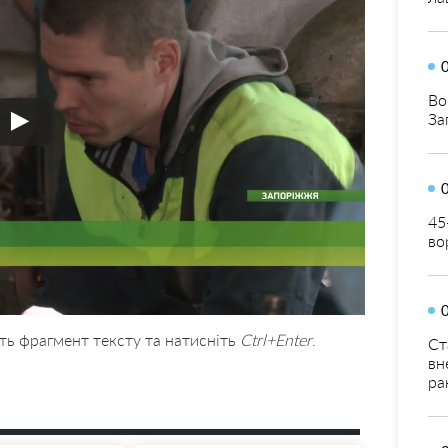
Во
За
45
во
ть фрагмент тексту та натисніть
Ctrl+Enter
.
Ст
вн
ра