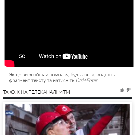
Якщо ви знайшли помилку, будь ласка, виділіть
фрагмент тексту та натисніть
Ctrl+Enter
.
ТАКОЖ НА ТЕЛЕКАНАЛІ MTM