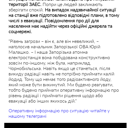
території ЗАЕС.
Попри це людей закликають
зберігати спокій.
На випадок надзвичайної ситуації
на станції вже підготовлено відповідні плани, в тому
числі з евакуації. Повідомлення про дії для
населення має надійти через офіційні джерела та
соцмережі.
“Рівень загрози – він є, але він невеликий, –
наголосив начальник Запорізької ОВА Юрій
Малашко. – І наша Запорізька атомна
електростанція вона побудована конструктивно
зовсім по-іншому, ніж була, наприклад,
Чорнобильська. Навіть якщо це станеться, після
викиду радіації навіть не потрібно приймати калій
йодид. Тому що немає того радіоактивного йоду,
який може бути викинутий. Ми будемо реагувати,
тобто будемо приймати оперативну інформацію про
рівень радіації і приймати рішення щодо або
евакуації або інших якихось дій.”
Оперативну інформацію про ситуацію читайте у
нашому телеграмі