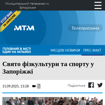
Муніципальний телеканал м.
Запоріжжя
Телепрограма
ГОЛОВНИЙ В МІСТІ
МІСЦЕВІ НОВИНИ
ПРЕС-ФАКТ
ОДИН НА МІЛЬЙОН
Свято фізкультури та спорту у
Запоріжжі
Поділитися:
15.09.2025, 13:28