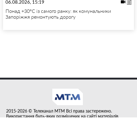
06.08.2026, 15:19
Понад +30°C із самого ранку: як комунальники
Запоріжжя ремонтують дорогу
2015-2026 © Телеканал MTM Всі права застережено.
Використання будь-яких розміщених на сайті матеріалів
дозволено за умови гіперпосилання на tvmtm.online.
Інформацію, публіковану в рубриці "Прес-факт", розміщено на
правах реклами.