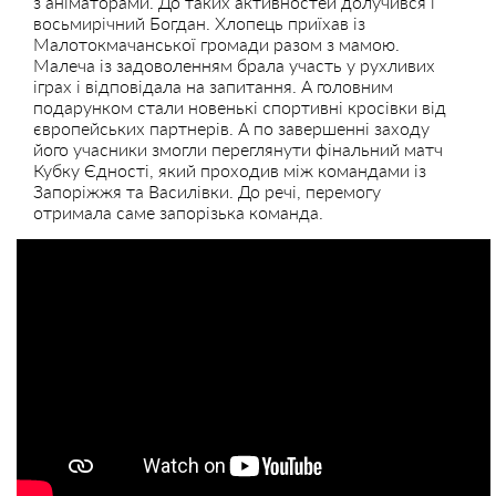
з аніматорами. До таких активностей долучився і
восьмирічний Богдан. Хлопець приїхав із
Малотокмачанської громади разом з мамою.
Малеча із задоволенням брала участь у рухливих
іграх і відповідала на запитання. А головним
подарунком стали новенькі спортивні кросівки від
європейських партнерів. А по завершенні заходу
його учасники змогли переглянути фінальний матч
Кубку Єдності, який проходив між командами із
Запоріжжя та Василівки. До речі, перемогу
отримала саме запорізька команда.