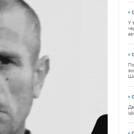
У 
че
ав
По
зо
Ше
Дв
уд