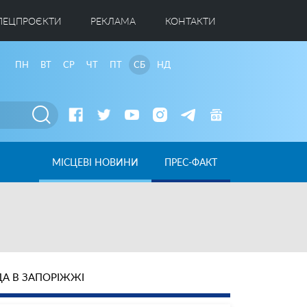
ПЕЦПРОЄКТИ
РЕКЛАМА
КОНТАКТИ
ПН
ВТ
СР
ЧТ
ПТ
СБ
НД
МІСЦЕВІ НОВИНИ
ПРЕС-ФАКТ
А В ЗАПОРІЖЖІ