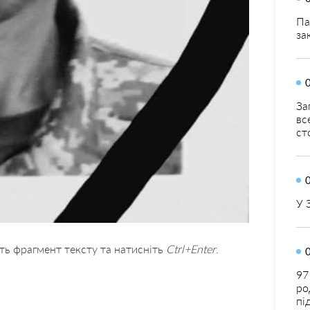
Па
за
За
вс
ст
У 
ть фрагмент тексту та натисніть
Ctrl+Enter
.
97
ро
пі