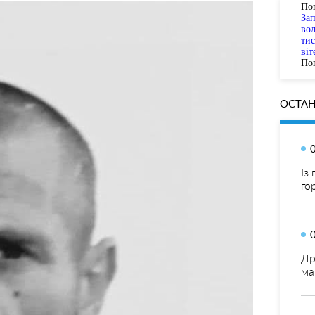
По
За
вол
тис
віт
Пог
ОСТАН
Із
го
Др
ма