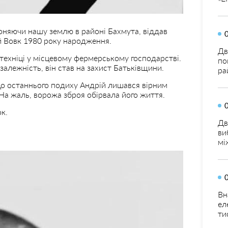
няючи нашу землю в районі Бахмута, віддав
й Вовк 1980 року народження.
Дв
техніці у місцевому фермерському господарстві.
по
алежність, він став на захист Батьківщини.
ра
. До останнього подиху Андрій лишався вірним
 На жаль, ворожа зброя обірвала його життя.
к.
Дв
ви
мі
Вн
ел
ти