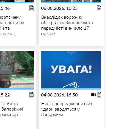
15:46
06.08.2026, 10:05
спортсмени
Внаслідок ворожих
нагороди на
обстрілів у Запоріжжі та
ій та
передмісті виникло 17
 аренах
пожеж
15:22
04.08.2026, 16:50
 сітки та
Нові попередження про
у Запоріжжі
удари вводяться у
транспорт
Запоріжжі