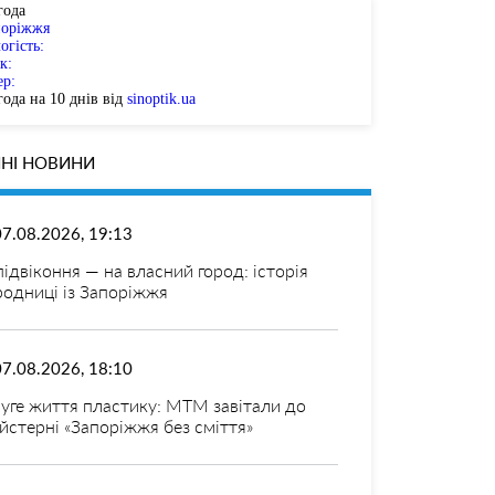
года
поріжжя
огість:
к:
ер:
ода на 10 днів від
sinoptik.ua
НІ НОВИНИ
07.08.2026, 19:13
 підвіконня — на власний город: історія
родниці із Запоріжжя
07.08.2026, 18:10
уге життя пластику: МТМ завітали до
йстерні «Запоріжжя без сміття»