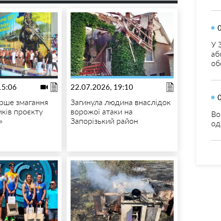
У 
аб
об
15:06
22.07.2026, 19:10
рше змагання
Загинула людина внаслідок
иків проєкту
ворожої атаки на
Во
»
Запорізький район
од