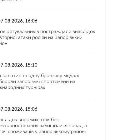
07.08.2026, 16:06
оє рятувальників постраждали внаслідок
вторної атаки росіян на Запорізький
йон
07.08.2026, 15:10
і золотих та одну бронзову медалі
бороли запорізькі спортсмени на
жнародних турнірах
07.08.2026, 15:06
аслідок ворожих атак без
ектропостачання залишилися понад 5
сяч споживачів у Запорізькому районі