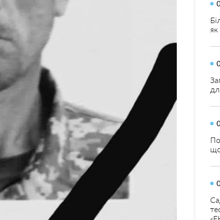
Бі
як
За
дл
По
що
Са
те
«Е