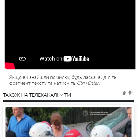
Якщо ви знайшли помилку, будь ласка, виділіть
фрагмент тексту та натисніть
Ctrl+Enter
.
ТАКОЖ НА ТЕЛЕКАНАЛІ MTM