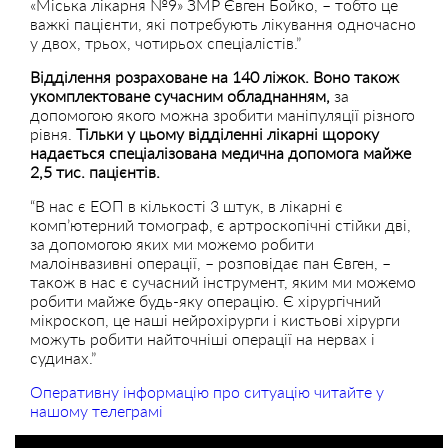
«Міська лікарня №9» ЗМР Євген Бойко, – тобто це
важкі пацієнти, які потребують лікування одночасно
у двох, трьох, чотирьох спеціалістів.”
Відділення розраховане на 140 ліжок. Воно також
укомплектоване сучасним обладнанням,
за
допомогою якого можна зробити маніпуляції різного
рівня.
Тільки у цьому відділенні лікарні щороку
надається спеціалізована медична допомога майже
2,5 тис. пацієнтів.
“В нас є ЕОП в кількості 3 штук, в лікарні є
комп’ютерний томограф, є артроскопічні стійки дві,
за допомогою яких ми можемо робити
малоінвазивні операції, – розповідає пан Євген, –
також в нас є сучасний інструмент, яким ми можемо
робити майже будь-яку операцію. Є хірургічний
мікроскоп, це наші нейрохірурги і кистьові хірурги
можуть робити найточніші операції на нервах і
судинах.”
Оперативну інформацію про ситуацію читайте у
нашому телеграмі