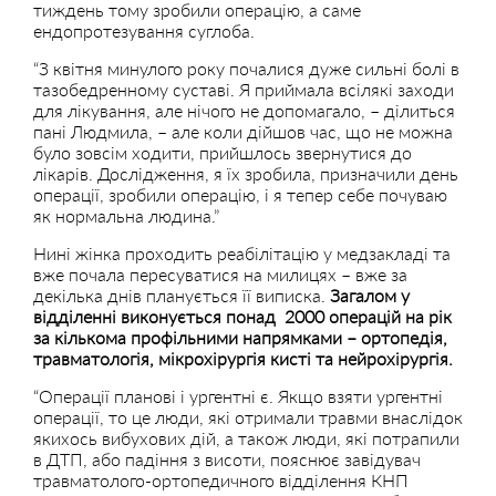
тиждень тому зробили операцію, а саме
ендопротезування суглоба.
“З квітня минулого року почалися дуже сильні болі в
тазобедренному суставі. Я приймала всілякі заходи
для лікування, але нічого не допомагало, – ділиться
пані Людмила, – але коли дійшов час, що не можна
було зовсім ходити, прийшлось звернутися до
лікарів. Дослідження, я їх зробила, призначили день
операції, зробили операцію, і я тепер себе почуваю
як нормальна людина.”
Нині жінка проходить реабілітацію у медзакладі та
вже почала пересуватися на милицях – вже за
декілька днів планується її виписка.
Загалом у
відділенні виконується понад 2000 операцій на рік
за кількома профільними напрямками – ортопедія,
травматологія, мікрохірургія кисті та нейрохірургія.
“Операції планові і ургентні є. Якщо взяти ургентні
операції, то це люди, які отримали травми внаслідок
якихось вибухових дій, а також люди, які потрапили
в ДТП, або падіння з висоти, пояснює завідувач
травматолого-ортопедичного відділення КНП