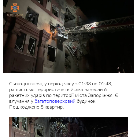
Сьогодні вночі, у період часу з 01:33 по 01:48,
рашистські терористичні війська нанесли 6
ракетних ударів по території міста Запоріжжя. Є
влучання у
багатоповерховий
будинок.
Пошкоджено 8 квартир.