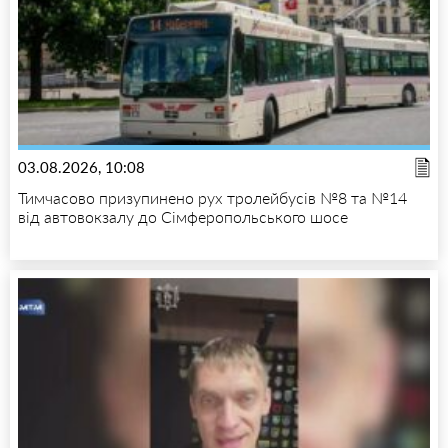
03.08.2026, 10:08
Тимчасово призупинено рух тролейбусів №8 та №14
від автовокзалу до Сімферопольського шосе