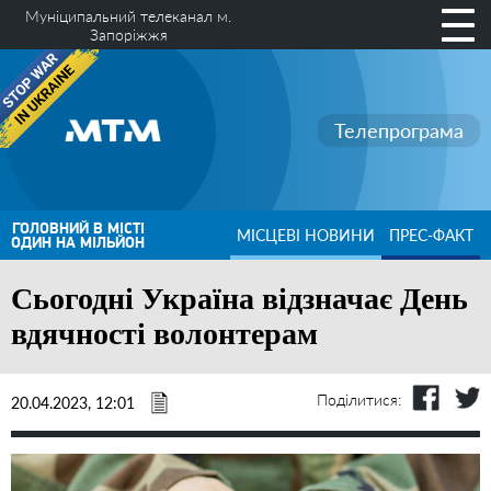
Муніципальний телеканал м.
Запоріжжя
Телепрограма
ГОЛОВНИЙ В МІСТІ
МІСЦЕВІ НОВИНИ
ПРЕС-ФАКТ
ОДИН НА МІЛЬЙОН
Сьогодні Україна відзначає День
вдячності волонтерам
Поділитися:
20.04.2023, 12:01