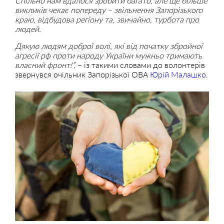
Спільно нам вдалося зробити багато, але ще більше
викликів чекає попереду – звільнення Запорізького
краю, відбудова регіону та, звичайно, турбота про
людей.
Дякую людям доброї волі, які від початку збройної
агресії рф проти народу України мужньо тримають
власний фронт!”,
– із такими словами до волонтерів
звернувся очільник Запорізької ОВА
Юрій Малашко
.