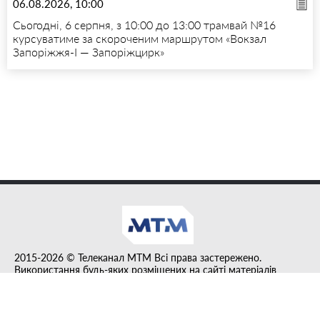
06.08.2026, 10:00
Сьогодні, 6 серпня, з 10:00 до 13:00 трамвай №16
курсуватиме за скороченим маршрутом «Вокзал
Запоріжжя-I — Запоріжцирк»
2015-2026 © Телеканал MTM Всі права застережено.
Використання будь-яких розміщених на сайті матеріалів
дозволено за умови гіперпосилання на tvmtm.online.
Інформацію, публіковану в рубриці "Прес-факт", розміщено на
правах реклами.