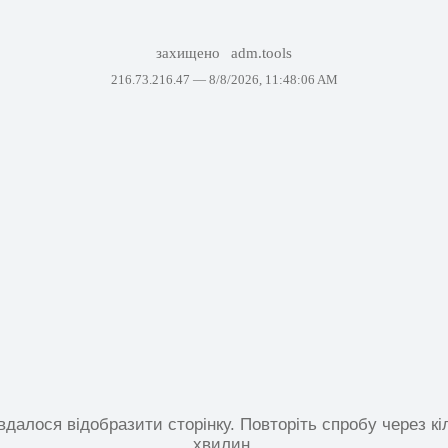
захищено
adm.tools
216.73.216.47 —
8/8/2026, 11:48:06 AM
вдалося відобразити сторінку. Повторіть спробу через кі
хвилин.