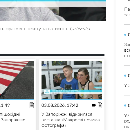
Па
за
ть фрагмент тексту та натисніть
Ctrl+Enter
.
За
вс
ст
У 
11:49
03.08.2026, 17:42
пішохідні
У Запоріжжі відкрилася
97
о Запоріжжю
виставка «Макросвіт очима
ро
фотографа»
пі