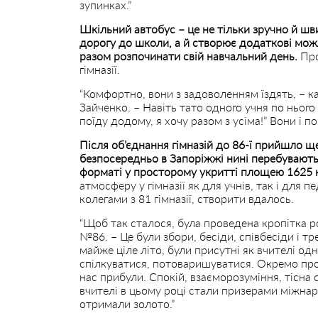
зупинках.”
Шкільний автобус – це не тільки зручно й шв
дорогу до школи, а й створює додаткові можл
разом розпочинати свій навчальний день.
Про
гімназії.
“Комфортно, вони з задоволенням їздять, – к
Зайченко. – Навіть тато одного учня по нього п
поїду додому, я хочу разом з усіма!” Вони і по
Після об’єднання гімназій до 86-ї прийшло ще 
безпосередньо в Запоріжжі нині перебувають
форматі у просторому укритті площею 1625 к
атмосферу у гімназії як для учнів, так і для
колегами з 81 гімназії, створити вдалось.
“Щоб так сталося, була проведена кропітка ро
№86. – Це були збори, бесіди, співбесіди і тр
майже ціле літо, були присутні як вчителі одні
спілкуватися, потоваришуватися. Окремо прово
нас прибули. Спокій, взаєморозуміння, тісна с
вчителі в цьому році стали призерами міжнар
отримали золото.”