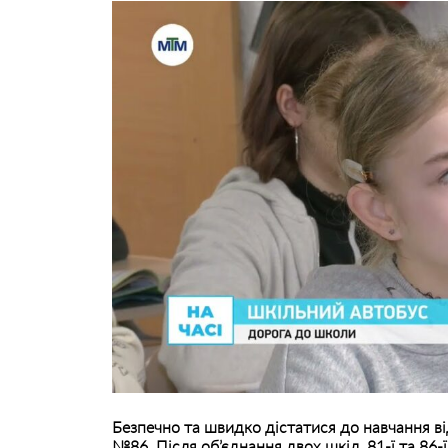
Безпечно та швидко дістатися до навчання від
№86. Після об’єднання двох шкіл, 81-ї та 86-