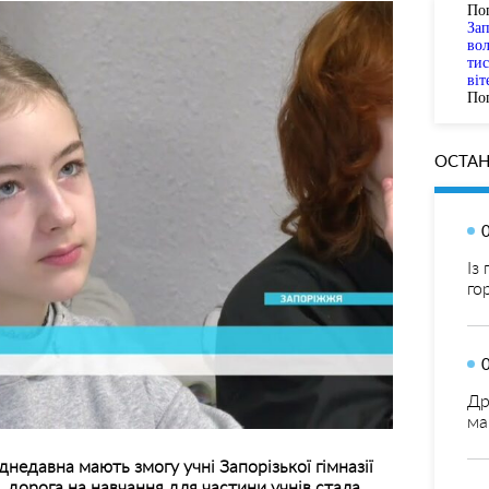
По
За
вол
тис
віт
Пог
ОСТАН
Із
го
Др
ма
недавна мають змогу учні Запорізької гімназії
ї, дорога на навчання для частини учнів стала