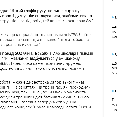
идко. Чіткий графік руху не лише спрощує
ивості для учнів: спілкуватися, знайомитися та
 зручність у підвозі дітей каже і директорка 86-ї
Дв
по
аже директорка Запорізької гімназії №86 Любов
ра
риїхав на машині, а він каже: “ні, я з тобою не
 дорозі спілкуються.”
понад 200 учнів. Всього із 776 школярів гімназії
 444. Навчання відбувається у змішаному
Дв
в.м.
Директорка каже: позитивну дружню
ви
 педколективу, який також поповнився новими
мі
бота, – каже директорка Запорізької гімназії
енінги. На заняттях, на тренінгах, які проходили
єї гімназії, так і іншої, вони мали можливість
дили тренінги і для батьків тих учнів, які до
Вн
півпраця – головна запорука успіху! І наші
ел
одного конкурсу “Сучасні заклади освіти”. Вони
ти