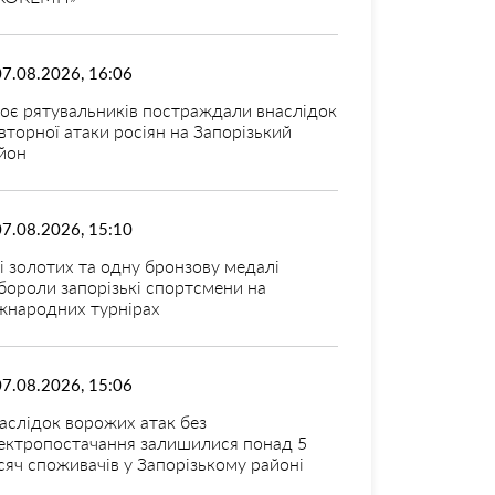
07.08.2026, 16:06
оє рятувальників постраждали внаслідок
вторної атаки росіян на Запорізький
йон
07.08.2026, 15:10
і золотих та одну бронзову медалі
бороли запорізькі спортсмени на
жнародних турнірах
07.08.2026, 15:06
аслідок ворожих атак без
ектропостачання залишилися понад 5
сяч споживачів у Запорізькому районі