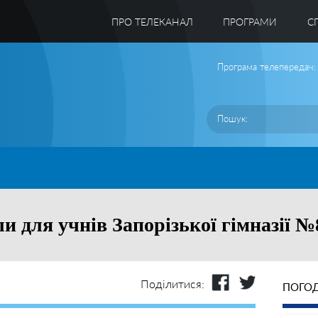
ПРО ТЕЛЕКАНАЛ
ПРОГРАМИ
C
Програма телепередач:
и для учнів Запорізької гімназії №
Поділитися:
ПОГОД