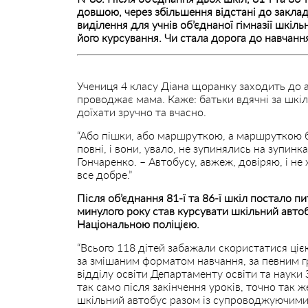
довшою, через збільшення відстані до заклад
виділення для учнів об’єднаної гімназії шкі
його курсування. Чи стала дорога до навчанн
Учениця 4 класу Діана щоранку заходить до а
проводжає мама. Каже: батьки вдячні за шкі
доїхати зручно та вчасно.
“Або пішки, або маршруткою, а маршруткою 
повні, і вони, увало, не зупинялись на зупинк
Гончаренко. – Автобусу, авжеж, довіряю, і н
все добре.”
Після об’єднання 81-ї та 86-ї шкіл постало п
минулого року став курсувати шкільний автоб
Національною поліцією.
“Всього 118 дітей забажали скористатися ціє
за змішаним форматом навчання, за певним 
відділу освіти Департаменту освіти та науки 
так само після закінчення уроків, точно так же
шкільний автобус разом із супроводжуючими 