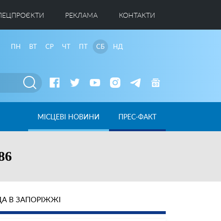
ПЕЦПРОЄКТИ
РЕКЛАМА
КОНТАКТИ
ПН
ВТ
СР
ЧТ
ПТ
СБ
НД
МІСЦЕВІ НОВИНИ
ПРЕС-ФАКТ
86
А В ЗАПОРІЖЖІ