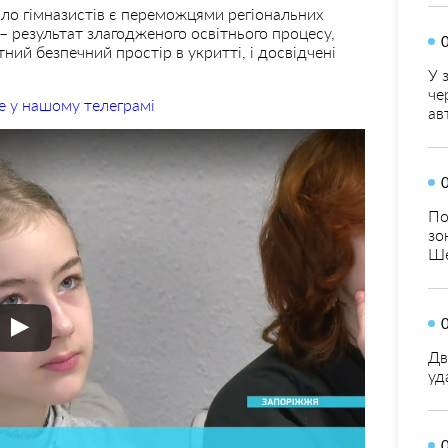
ало гімназистів є переможцями регіональних
е – результат злагодженого освітнього процесу,
ний безпечний простір в укритті, і досвідчені
У 
че
е у нашому телеграмі
ав
По
зо
Ше
Дв
уд