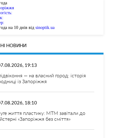
года
поріжжя
огість:
к:
ер:
ода на 10 днів від
sinoptik.ua
НІ НОВИНИ
07.08.2026, 19:13
 підвіконня — на власний город: історія
родниці із Запоріжжя
07.08.2026, 18:10
уге життя пластику: МТМ завітали до
йстерні «Запоріжжя без сміття»