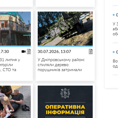
У 
аб
об
17:30
30.07.2026, 13:07
31 липня у
У Дніпровському районі
Во
игоріли
спиляли дерево:
од
, СТО та
порушників затримали