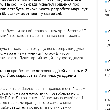
у. На сесії міськради ухвалили рішення про
льного автобуса, також мають розробити маршрут
Бі
я більш комфортною – у матеріалі.
як
втобуса чи не найперша зі школярів. Зазвичай її
льний транспорт, нарешті на навчання можна
За
дл
було неможливо, тому що всі маршрутки дуже
ах, – каже мама учениці 4 класу Вікторія
е хвилююсь. Дуже гарний водій, і супроводжують,
По
итання про безпечне довезення дітей до школи. З
що
ус. Його маршрут та 7 зупинок узгодили з
ю функцією. Заклад освіти працює в очній формі,
графіком, – каже начальник Правобережного
ЗМР Яна Литовченко. – У нас визначений час, і
Са
, як приїхали вранці, з того самого міця
те
забирає дітей і розвозить по тих самих
«Е