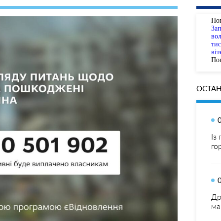
По
За
вол
тис
віт
Пог
ОСТАН
Із
го
Др
ма