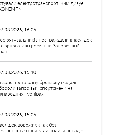
стували електротранспорт: чим дивує
КОКЕМП»
07.08.2026, 16:06
оє рятувальників постраждали внаслідок
вторної атаки росіян на Запорізький
йон
07.08.2026, 15:10
і золотих та одну бронзову медалі
бороли запорізькі спортсмени на
жнародних турнірах
07.08.2026, 15:06
аслідок ворожих атак без
ектропостачання залишилися понад 5