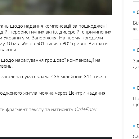
Бі
питань щодо надання компенсації за пошкоджені
як
дій, терористичних актів, диверсій, спричинених
и України у м. Запоріжжя. На ньому погодили
му 10 мільйонів 501 тисяча 902 гривні. Виплати
влення.
яв щодо нарахування грошової компенсації на
За
ивень.
дл
загальна сума склала 436 мільйонів 311 тисяч
кодженого житла можна через Центри надання
По
що
ть фрагмент тексту та натисніть
Ctrl+Enter
.
Са