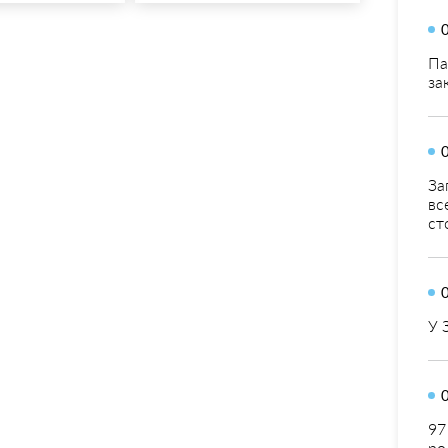
Па
за
За
вс
ст
У 
97
ро