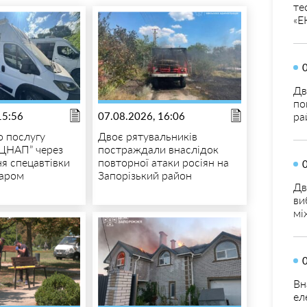
те
«Е
Дв
по
15:56
07.08.2026, 16:06
ра
 послугу
Двоє рятувальників
ЦНАП” через
постраждали внаслідок
я спецавтівки
повторної атаки росіян на
даром
Запорізький район
Дв
ви
мі
Вн
ел