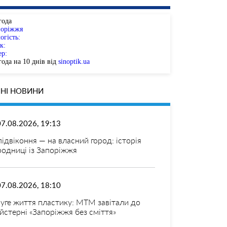
года
поріжжя
огість:
к:
ер:
ода на 10 днів від
sinoptik.ua
НІ НОВИНИ
07.08.2026, 19:13
 підвіконня — на власний город: історія
родниці із Запоріжжя
07.08.2026, 18:10
уге життя пластику: МТМ завітали до
йстерні «Запоріжжя без сміття»