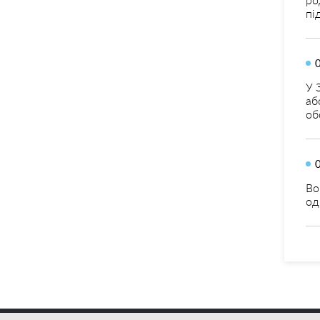
пі
У 
аб
об
Во
од