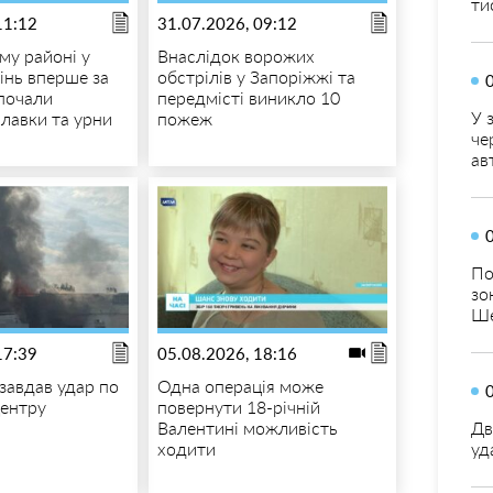
ти
11:12
31.07.2026, 09:12
му районі у
Внаслідок ворожих
інь вперше за
обстрілів у Запоріжжі та
зпочали
передмісті виникло 10
У 
лавки та урни
пожеж
че
ав
По
зо
Ше
17:39
05.08.2026, 18:16
 завдав удар по
Одна операція може
центру
повернути 18-річній
Валентині можливість
Дв
ходити
уд