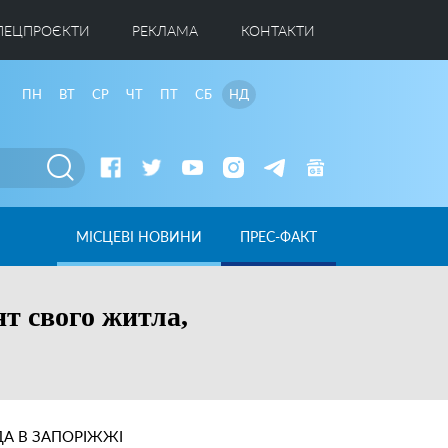
ПЕЦПРОЄКТИ
РЕКЛАМА
КОНТАКТИ
ПН
ВТ
СР
ЧТ
ПТ
СБ
НД
МІСЦЕВІ НОВИНИ
ПРЕС-ФАКТ
т свого житла,
А В ЗАПОРІЖЖІ