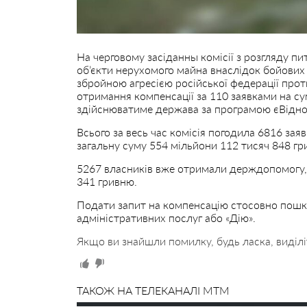
На черговому засіданны комісії з розгляду 
об’єкти нерухомого майна внаслідок бойових 
збройною агресією російської федерації прот
отримання компенсації за 110 заявками на су
здійснюватиме держава за програмою єВідно
Всього за весь час комісія погодила 6816 за
загальну суму 554 мільйони 112 тисяч 848 гр
5267 власників вже отримали держдопомогу, 
341 гривню.
Подати запит на компенсацію стосовно пош
адміністративних послуг або «Дію».
Якщо ви знайшли помилку, будь ласка, виділі
ТАКОЖ НА ТЕЛЕКАНАЛІ MTM