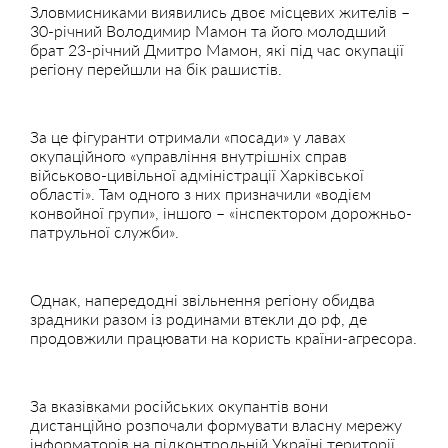
Зловмисниками виявились двоє місцевих жителів –
30-річний Володимир Мамон та його молодший
брат 23-річний Дмитро Мамон, які під час окупації
регіону перейшли на бік рашистів.
За це фігуранти отримали «посади» у лавах
окупаційного «управління внутрішніх справ
військово-цивільної адміністрації Харківської
області». Там одного з них призначили «водієм
конвойної групи», іншого – «інспектором дорожньо-
патрульної служби».
Однак, напередодні звільнення регіону обидва
зрадники разом із родинами втекли до рф, де
продовжили працювати на користь країни-агресора.
За вказівками російських окупантів вони
дистанційно розпочали формувати власну мережу
інформаторів на підконтрольній Україні території.