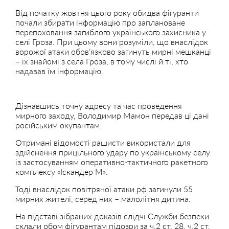
Від початку жовтня цього року обидва фігуранти
почали збирати інформацію про заплановане
перепоховання загиблого українського захисника у
селі Гроза. При цьому вони розуміли, що внаслідок
ворожої атаки обов’язково загинуть мирні мешканці
– їх знайомі з села Гроза, в тому числі й ті, хто
надавав їм інформацію.
Дізнавшись точну адресу та час проведення
мирного заходу, Володимир Мамон передав ці дані
російським окупантам.
Отримані відомості рашисти використали для
здійснення прицільного удару по українському селу
із застосуванням оперативно-тактичного ракетного
комплексу «Іскандер М».
Тоді внаслідок повітряної атаки рф загинули 55
мирних жителі, серед них – малолітня дитина.
На підставі зібраних доказів слідчі Служби безпеки
склали обом фігурантам підозри за ч.2 ст. 28, ч.2 ст.