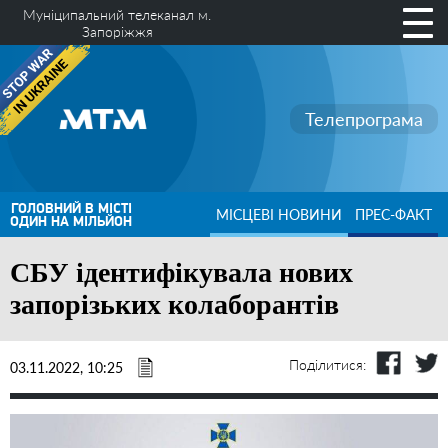
Муніципальний телеканал м.
Запоріжжя
Телепрограма
ГОЛОВНИЙ В МІСТІ
МІСЦЕВІ НОВИНИ
ПРЕС-ФАКТ
ОДИН НА МІЛЬЙОН
СБУ ідентифікувала нових
запорізьких колаборантів
Поділитися:
03.11.2022, 10:25