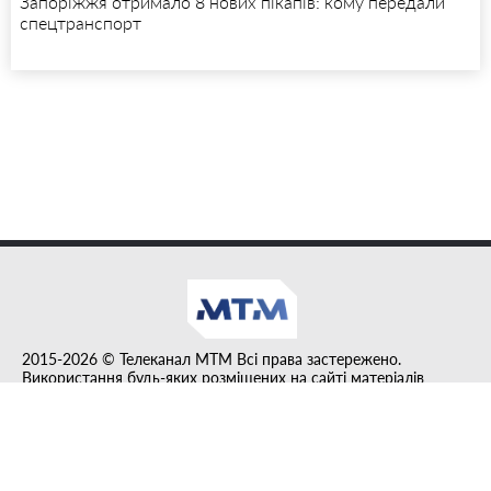
Запоріжжя отримало 8 нових пікапів: кому передали
спецтранспорт
2015-2026 © Телеканал MTM Всі права застережено.
Використання будь-яких розміщених на сайті матеріалів
дозволено за умови гіперпосилання на tvmtm.online.
Інформацію, публіковану в рубриці "Прес-факт", розміщено на
правах реклами.
Created by DL agency