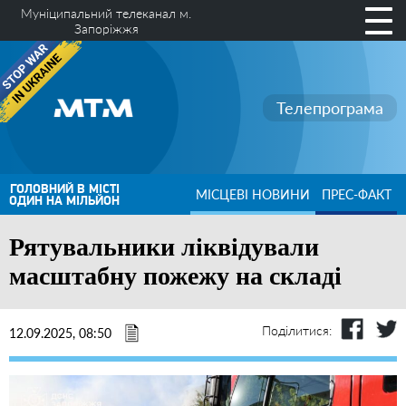
Муніципальний телеканал м.
Запоріжжя
Телепрограма
ГОЛОВНИЙ В МІСТІ
МІСЦЕВІ НОВИНИ
ПРЕС-ФАКТ
ОДИН НА МІЛЬЙОН
Рятувальники ліквідували
масштабну пожежу на складі
Поділитися:
12.09.2025, 08:50