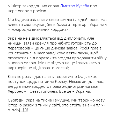
–
міністр
закордонних справ
Дмитро Кулеба
про
переговори з росією.
Ми будемо звільняти свою землю і людей, росія має
вивести свої окупаційні війська з території України у
міжнародно визнаних кордонах;
Україна не відмовляється від дипломатії. Але
нинішні заяви кремля про нібито готовність до
переговорів – це лише димова завіса. Росія грає в
конструктив, а насправді хоче взяти паузу, щоб
оговтатися від поразок та згодом продовжити війну
з новою силою. Ми не підемо на це і закликаємо
партнерів не підігравати москві;
Київ не розглядає навіть теоретично будь-яких
поступок щодо питання Криму. Немає ані для нас,
ані для міжнародного права жодної різниці між
Херсоном і Севастополем. Все це – Україна;
Сьогодні Україна тисне і змушує. Ми творимо нову
історію разом з тими у світі, хто стоїть з нами пліч-
о-пліч🇺🇦