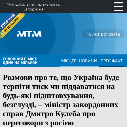
Муніципальний телеканал м.
Запоріжжя
Телепрограма
ГОЛОВНИЙ В МІСТІ
МІСЦЕВІ НОВИНИ
ПРЕС-ФАКТ
ОДИН НА МІЛЬЙОН
Розмови про те, що Україна буде
терпіти тиск чи піддаватися на
будь-які підштовхування,
безглузді, – міністр закордонних
справ Дмитро Кулеба про
переговори з росією