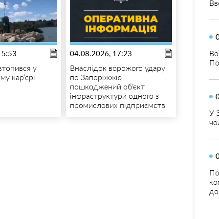
Вв
Во
15:53
04.08.2026, 17:23
По
втопився у
Внаслідок ворожого удару
му кар’єрі
по Запоріжжю
пошкоджений об’єкт
інфраструктури одного з
промислових підприємств
У 
чо
По
ко
до