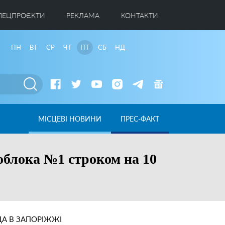
ПЕЦПРОЄКТИ
РЕКЛАМА
КОНТАКТИ
ПН
ВТ
СР
ЧТ
ПТ
СБ
НД
МІСЦЕВІ НОВИНИ
ПРЕС-ФАКТ
облока №1 строком на 10
А В ЗАПОРІЖЖІ