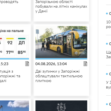
проводять
Запорізькою області
побували на літніх канікулах
у Данії
10
ро
Ще
За
15:23
04.08.2026, 13:04
туація з
Дві зупинки у Запоріжжі
апоріжжі та
облаштували тактильною
далі
плиткою
У 
ву