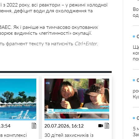
 з 2022 року, всі реактори – у режимі холодної
Во
лення, дефіцит води для охолодження та
од
ЗАЕС. Як і раніше на тимчасово окупованих
ворює видимість «легітимності» окупації.
ть фрагмент тексту та натисніть
Ctrl+Enter
.
Ще
ко
по
ро
Ку
13:54
20.07.2026, 16:12
5 
За
 в комплексі
30 дітей захисників із