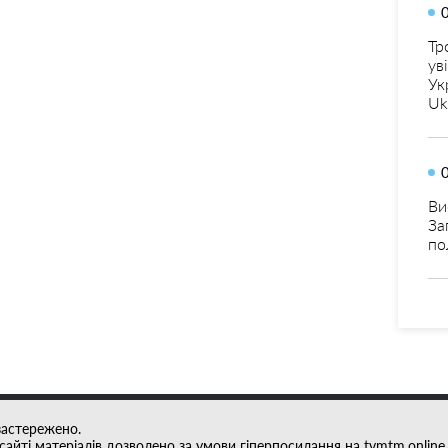
Тр
ув
Ук
Uk
Ви
За
по
застережено.
айті матеріалів дозволено за умови гіперпосилання на tvmtm.online.