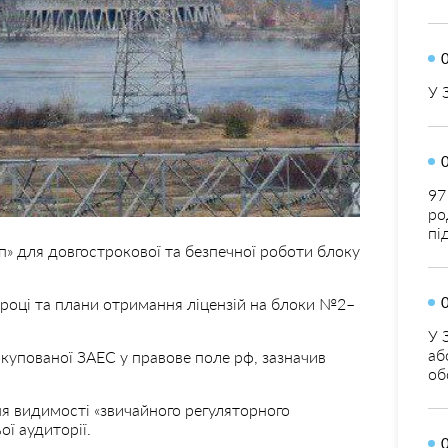
У 
97
ро
пі
п» для довгострокової та безпечної роботи блоку
 році та плани отримання ліцензій на блоки №2–
У 
аб
купованої ЗАЕС у правове поле рф, зазначив
об
я видимості «звичайного регуляторного
ої аудиторії.