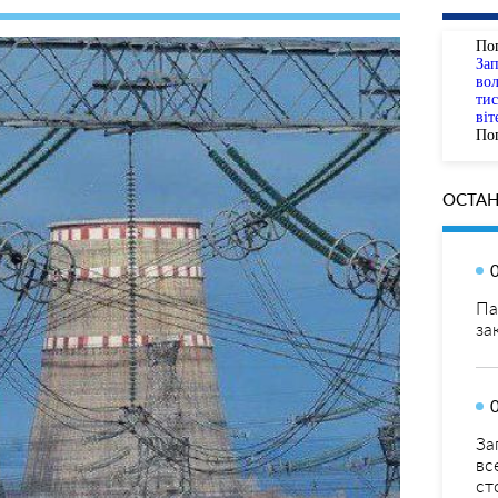
По
За
вол
тис
віт
Пог
ОСТАН
Па
за
За
вс
ст