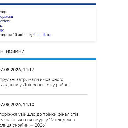
года
поріжжя
огість:
к:
ер:
ода на 10 днів від
sinoptik.ua
НІ НОВИНИ
07.08.2026, 14:17
трульні затримали ймовірного
кладника у Дніпровському районі
07.08.2026, 14:10
поріжжя увійшло до трійки фіналістів
еукраїнського конкурсу “Молодіжна
олиця України — 2026”