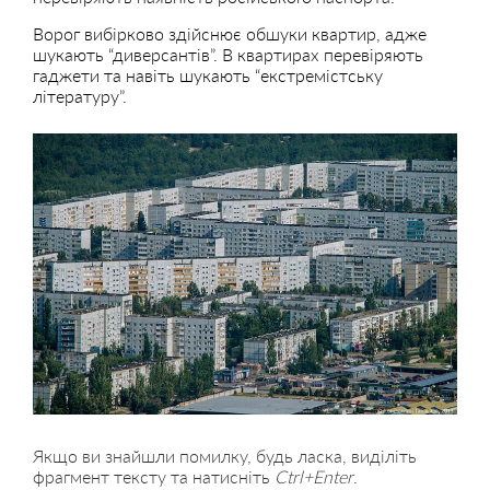
Ворог вибірково здійснює обшуки квартир, адже
шукають “диверсантів”. В квартирах перевіряють
гаджети та навіть шукають “екстремістську
літературу”.
Якщо ви знайшли помилку, будь ласка, виділіть
фрагмент тексту та натисніть
Ctrl+Enter
.