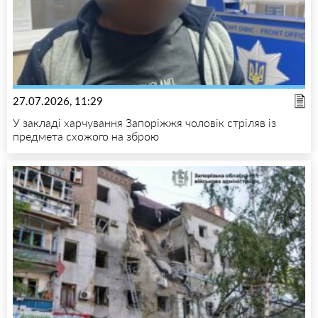
27.07.2026, 11:29
У закладі харчування Запоріжжя чоловік стріляв із
предмета схожого на зброю