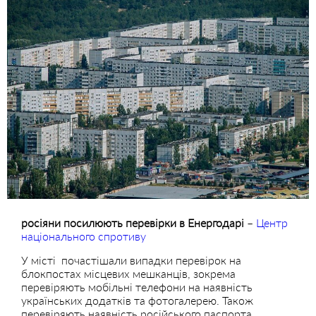
росіяни посилюють перевірки в Енергодарі
–
Центр
національного спротиву
У місті почастішали випадки перевірок на
блокпостах місцевих мешканців, зокрема
перевіряють мобільні телефони на наявність
українських додатків та фотогалерею. Також
перевіряють наявність російського паспорта.