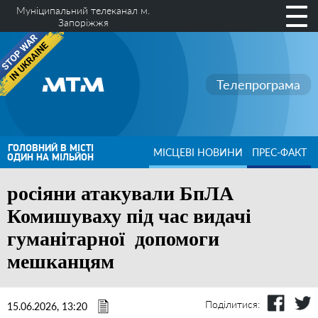
Муніципальний телеканал м.
Запоріжжя
Телепрограма
ГОЛОВНИЙ В МІСТІ
МІСЦЕВІ НОВИНИ
ПРЕС-ФАКТ
ОДИН НА МІЛЬЙОН
росіяни атакували БпЛА
Комишуваху під час видачі
гуманітарної допомоги
мешканцям
Поділитися:
15.06.2026, 13:20