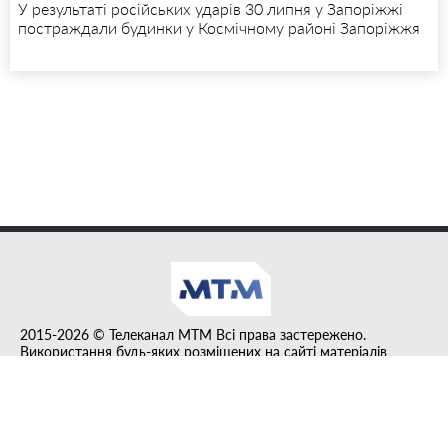
У результаті російських ударів 30 липня у Запоріжжі
постраждали будинки у Космічному районі Запоріжжя
2015-2026 © Телеканал MTM Всі права застережено.
Використання будь-яких розміщених на сайті матеріалів
дозволено за умови гіперпосилання на tvmtm.online.
Інформацію, публіковану в рубриці "Прес-факт", розміщено на
правах реклами.
Created by DL agency