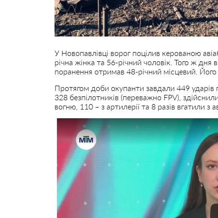
У Новопавлівці ворог поцілив керованою аві
річна жінка та 56-річний чоловік. Того ж дня
поранення отримав 48-річний місцевий. Його 
Протягом доби окупанти завдали 449 ударів п
328 безпілотників (переважно FPV), здійснили
вогню, 110 – з артилерії та 8 разів вгатили з ав