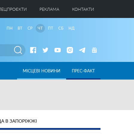
ПЕЦПРОЄКТИ
РЕКЛАМА
КОНТАКТИ
ПН
ВТ
СР
ЧТ
ПТ
СБ
НД
МІСЦЕВІ НОВИНИ
ПРЕС-ФАКТ
А В ЗАПОРІЖЖІ