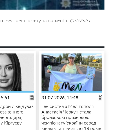
ть фрагмент тексту та натисніть
Ctrl+Enter
.
15:51
31.07.2026, 14:48
 дрон ліквідував
Тенісистка з Мелітополя
езаконного
Анастасія Черкун стала
нергодара,
бронзовою призеркою
у Кіргуєву
чемпіонату України серед
юнаків та дівчат до 18 років