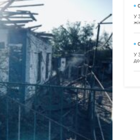
У 
жі
У 
до