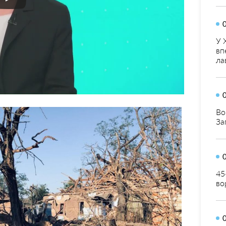
У 
вп
ла
Во
За
45
во