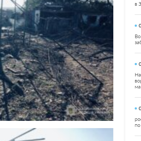
в 
Во
за
На
во
ма
ро
по