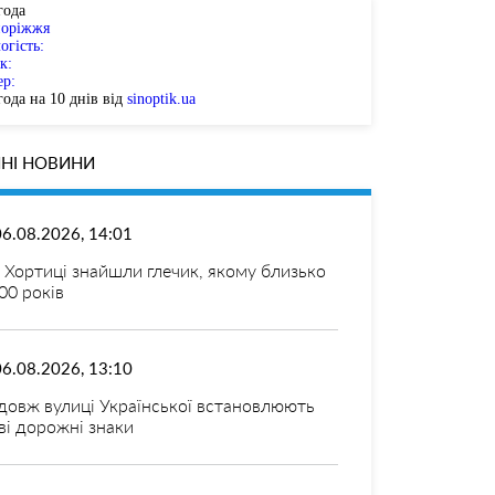
года
поріжжя
огість:
к:
ер:
ода на 10 днів від
sinoptik.ua
НІ НОВИНИ
06.08.2026, 14:01
 Хортиці знайшли глечик, якому близько
00 років
06.08.2026, 13:10
довж вулиці Української встановлюють
ві дорожні знаки