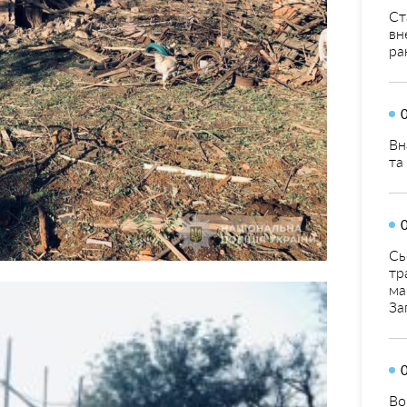
Ст
вн
ра
Вн
та
Сь
тр
ма
За
Во