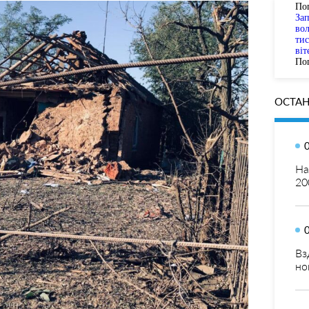
По
За
вол
тис
віт
Пог
ОСТАН
На
20
Вз
но