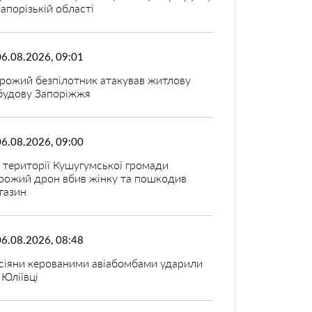
Запорізькій області
06.08.2026, 09:01
рожий безпілотник атакував житлову
будову Запоріжжя
06.08.2026, 09:00
 території Кушугумської громади
рожий дрон вбив жінку та пошкодив
газин
06.08.2026, 08:48
сіяни керованими авіабомбами ударили
 Юліївці