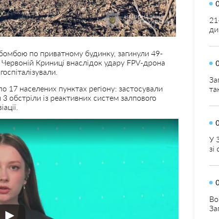
21
ди
абомбою по приватному будинку, загинули 49-
 в Червоній Криниці внаслідок удару FPV-дрона
госпіталізували.
За
о 17 населених пунктах регіону: застосували
та
 3 обстріли із реактивних систем залпового
іації.
У 
зі
Во
За