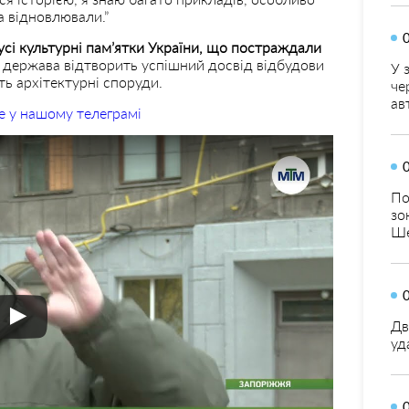
та відновлювали.”
усі культурні пам’ятки України, що постраждали
 держава відтворить успішний досвід відбудови
У 
ть архітектурні споруди.
че
ав
е у нашому телеграмі
По
зо
Ше
Дв
уд