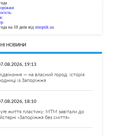
года
поріжжя
огість:
к:
ер:
ода на 10 днів від
sinoptik.ua
НІ НОВИНИ
07.08.2026, 19:13
 підвіконня — на власний город: історія
родниці із Запоріжжя
07.08.2026, 18:10
уге життя пластику: МТМ завітали до
йстерні «Запоріжжя без сміття»