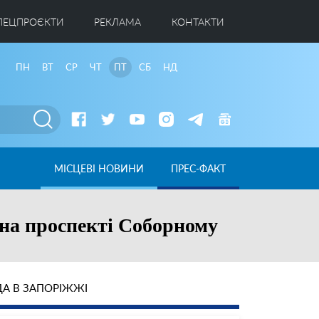
ПЕЦПРОЄКТИ
РЕКЛАМА
КОНТАКТИ
ПН
ВТ
СР
ЧТ
ПТ
СБ
НД
МІСЦЕВІ НОВИНИ
ПРЕС-ФАКТ
 на проспекті Соборному
А В ЗАПОРІЖЖІ