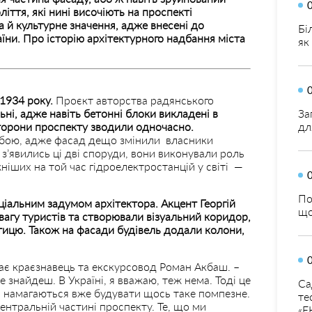
оліття, які нині височіють на проспекті
а й культурне значення, адже внесені до
Бі
їни. Про історію архітектурного надбання міста
як
1934 року.
Проєкт авторства радянського
ьні, адже навіть бетонні блоки викладені в
За
сторони проспекту
зводили одночасно.
дл
собою, адже фасад дещо змінили власники
 і з’явились ці дві споруди, вони виконували роль
ніших на той час гідроелектростанцій у світі —
По
ціальним задумом архітектора. Акцент Георгій
що
вагу туристів та створювали візуальний коридор,
тицю. Також на фасади будівель додали колони,
ідає краєзнавець та екскурсовод Роман Акбаш. –
е знайдеш. В Україні, я вважаю, теж нема. Тоді це
Са
і намагаються вже будувати щось таке помпезне.
те
центральній частині проспекту. Те, що ми
«Е