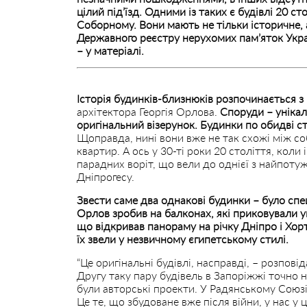
цілий під’їзд. Одними із таких є будівлі 20 ст
Соборному. Вони мають не тільки історичне, 
Державного реєстру нерухомих пам’яток Укра
– у матеріалі.
Історія будинків-близнюків розпочинається з 
архітектора Георгія Орлова.
Споруди – унікал
оригінальний візерунок. Будинки по обидві 
Щоправда, нині вони вже не так схожі між 
квартир. А ось у 30-ті роки 20 століття, коли
парадних воріт, що вели до однієї з найпотуж
Дніпрогесу.
Звести саме два однакові будинки – було спе
Орлов зробив на балконах, які приковували у
що відкривав панораму на річку Дніпро і Хор
їх звели у незвичному єгипетському стилі.
“Це оригінальні будівлі, насправді, – розпов
Другу таку пару будівель в Запоріжжі точно н
були авторські проекти. У Радянському Союз
Це те, що збудоване вже після війни, у нас у 