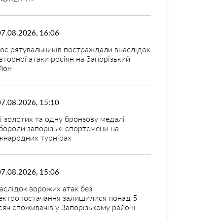
07.08.2026, 16:06
оє рятувальників постраждали внаслідок
вторної атаки росіян на Запорізький
йон
07.08.2026, 15:10
і золотих та одну бронзову медалі
бороли запорізькі спортсмени на
жнародних турнірах
07.08.2026, 15:06
аслідок ворожих атак без
ектропостачання залишилися понад 5
сяч споживачів у Запорізькому районі