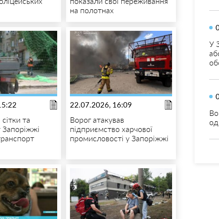
поліцейських
показали свої переживання
на полотнах
У 
аб
об
15:22
22.07.2026, 16:09
Во
 сітки та
Ворог атакував
од
у Запоріжжі
підприємство харчової
транспорт
промисловості у Запоріжжі