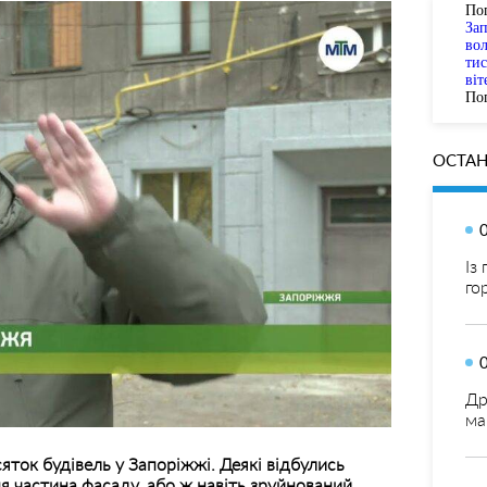
По
За
вол
тис
віт
Пог
ОСТАН
Із
го
Др
ма
яток будівель у Запоріжжі. Деякі відбулись
 частина фасаду, або ж навіть зруйнований