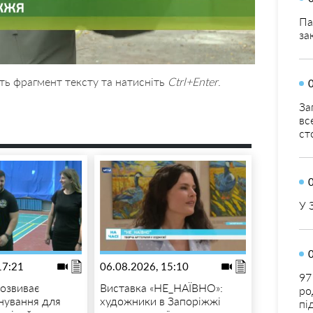
Па
за
ть фрагмент тексту та натисніть
Ctrl+Enter
.
За
вс
ст
У 
17:21
06.08.2026, 15:10
97
озвиває
Виставка «НЕ_НАЇВНО»:
ро
енування для
художники в Запоріжжі
пі