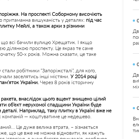
поріжжя. На проспекті Соборному височіють
 притаманна вишуканість у деталях:
під час
литку Мейлі, а також арки з різними
Дв
по
– що всі бачили вулицю Хрещатик. І якщо
ра
нією ділянкою проспекту. Це якраз те саме
початку 50-х років. Можна сказати, це таке
тали робітники “Запоріжсталі”, для кого,
Дв
почали заселятись інші містяни.
У 2014 році
ви
пам’яток України.
Через 8 років історичну
мі
 ракета, внаслідок цього вщент знищено цілий
увати об’єкт нерухомої спадщини України буде
 деталі. Наприклад, таку плитку в Україні вже не
х компаній — коштуватиме це недешево.
Вн
ел
ваний… Це дуже велика втрата, – зізнається
ти
аже, що це вже не можна відновити, як кажуть
ься історією, я знаю багато прикладів, особливо