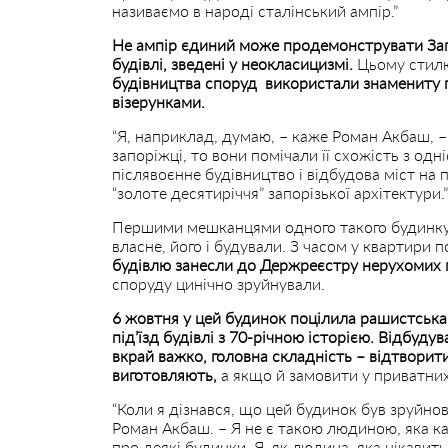
називаємо в народі сталінський ампір.”
Не ампір єдиний може продемонструвати За
будівлі, зведені у неокласицизмі.
Цьому стилю
будівництва споруд використали знамениту п
візерунками.
“Я, наприклад, думаю, – каже Роман Акбаш, 
запоріжці, то вони помічали її схожість з од
післявоєнне будівництво і відбудова міст на 
“золоте десятиріччя” запорізької архітектури.”
Першими мешканцями одного такого будинку с
власне, його і будували. З часом у квартири 
будівлю занесли до Держреєстру нерухомих 
споруду цинічно зруйнували.
6 жовтня у цей будинок поцілила рашистська
під’їзд будівлі з 70-річною історією. Відбуд
вкрай важко, головна складність – відтворити
виготовляють,
а якщо й замовити у приватни
“Коли я дізнався, що цей будинок був зруйно
Роман Акбаш. – Я не є такою людиною, яка к
про деякі будинки. Я, як людина, яка цікавит