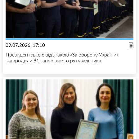
09.07.2026, 17:10
Президентською відзнакою «За оборону України»
нагородили 91 запорізького рятувальника