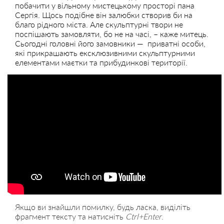
побачити у вільному мистецькому просторі пана
Сергія. Щось подібне він залюбки створив би на
благо рідного міста. Але скульптурні твори не
поспішають замовляти, бо не на часі, – каже митець.
Сьогодні головні його замовники — приватні особи,
які прикрашають ексклюзивними скульптурними
елементами маєтки та прибудинкові території.
Якщо ви знайшли помилку, будь ласка, виділіть
фрагмент тексту та натисніть
Ctrl+Enter
.