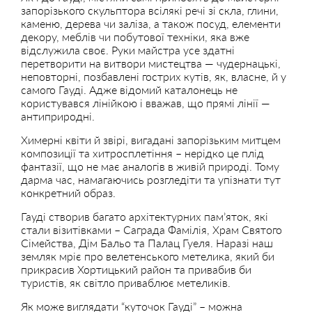
запорізького скульптора всілякі речі зі скла, глини,
каменю, дерева чи заліза, а також посуд, елементи
декору, меблів чи побутової техніки, яка вже
відслужила своє. Руки майстра усе здатні
перетворити на витвори мистецтва — чудернацькі,
неповторні, позбавлені гострих кутів, як, власне, й у
самого Гауді. Адже відомий каталонець не
користувався лінійкою і вважав, що прямі лінії —
антиприродні.
Химерні квіти й звірі, вигадані запорізьким митцем
композиції та хитросплетіння – нерідко це плід
фантазії, що не має аналогів в живій природі. Тому
дарма час, намагаючись розгледіти та упізнати тут
конкретний образ.
Гауді створив багато архітектурних пам’яток, які
стали візитівками – Саграда Фамілія, Храм Святого
Сімейства, Дім Бальо та Палац Гуеля. Наразі наш
земляк мріє про велетенського метелика, який би
прикрасив Хортицький район та привабив би
туристів, як світло приваблює метеликів.
Як може виглядати “куточок Гауді” – можна