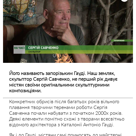
Його називають запорізьким Гауді. Наш земляк,
скульптор Сергій Савченко, не перший рік дивує
містян своїми оригінальними скульптурними
композиціями.
Конкретних обрисів після багатьох років вільного
плавання творчими теренами роботи Сергія
Савченка почали набувати з початком 2000х років.
Деякі елементи помітно схожі з творами всесвітньо
відомого архітектора з Каталонії Антоніо Гауді.
Як і до Гауді, містяни самі приносять до майстерні