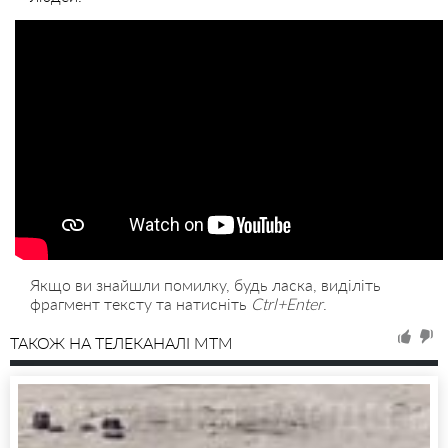
Якщо ви знайшли помилку, будь ласка, виділіть
фрагмент тексту та натисніть
Ctrl+Enter
.
ТАКОЖ НА ТЕЛЕКАНАЛІ MTM