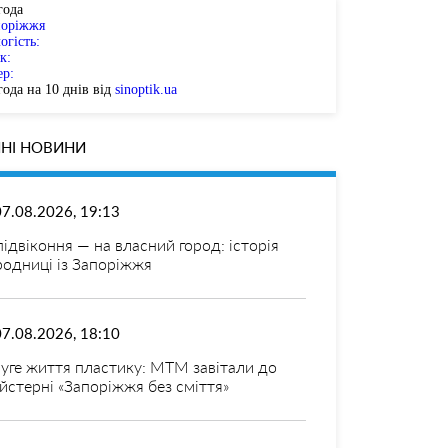
года
поріжжя
огість:
к:
ер:
ода на 10 днів від
sinoptik.ua
НІ НОВИНИ
07.08.2026, 19:13
 підвіконня — на власний город: історія
родниці із Запоріжжя
07.08.2026, 18:10
уге життя пластику: МТМ завітали до
йстерні «Запоріжжя без сміття»