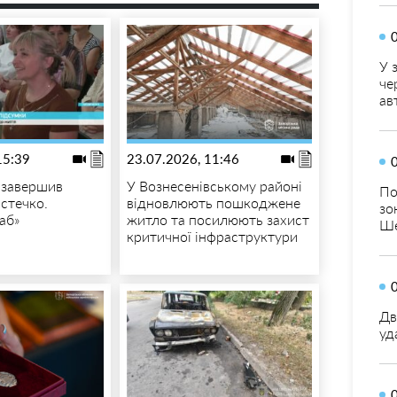
У 
че
ав
15:39
23.07.2026, 11:46
 завершив
У Вознесенівському районі
По
істечко.
відновлюють пошкоджене
зо
аб»
житло та посилюють захист
Ше
критичної інфраструктури
Дв
уд