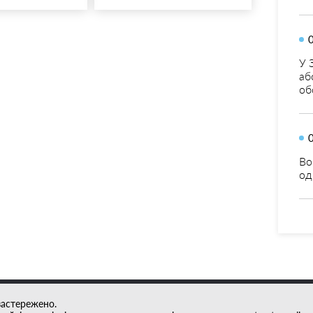
У 
аб
об
Во
од
застережено.