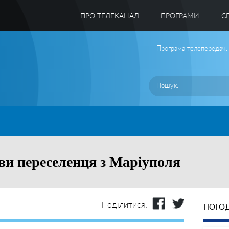
ПРО ТЕЛЕКАНАЛ
ПРОГРАМИ
C
Програма телепередач:
ави переселенця з Маріуполя
Поділитися:
ПОГОД