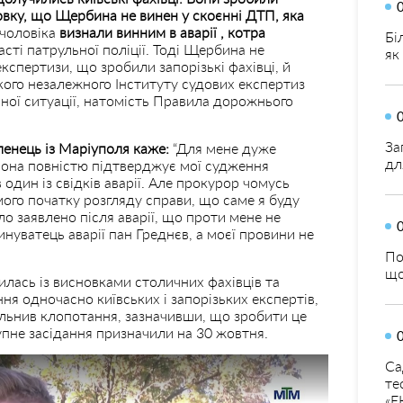
овку, що Щербина не винен у скоєнні ДТП, яка
чоловіка
визнали винним в аварії , котра
Бі
асті патрульної поліції. Тоді Щербина не
як
кспертизи, що зробили запорізькі фахівці, й
кого незалежного Інституту судових експертиз
ої ситуації, натомість Правила дорожнього
За
енець із Маріуполя каже:
“Для мене дуже
дл
 вона повністю підтверджує мої судження
 один із свідків аварії. Але прокурор чомусь
амого початку розгляду справи, що саме я буду
ло заявлено після аварії, що проти мене не
нуватець аварії пан Греднєв, а моєї провини не
По
що
илась із висновками столичних фахівців та
ня одночасно київських і запорізьких експертів,
ільнив клопотання, зазначивши, що зробити це
пне засідання призначили на 30 жовтня.
Са
те
«Е