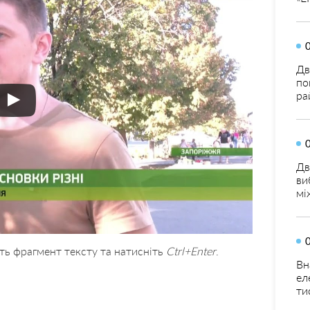
Дв
по
ра
Дв
ви
мі
ть фрагмент тексту та натисніть
Ctrl+Enter
.
Вн
ел
ти