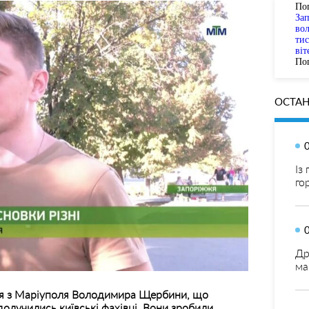
По
За
вол
тис
віт
Пог
ОСТАН
Із
го
Др
ма
ця з Маріуполя Володимира Щербини, що
олучились київські фахівці. Вони зробили