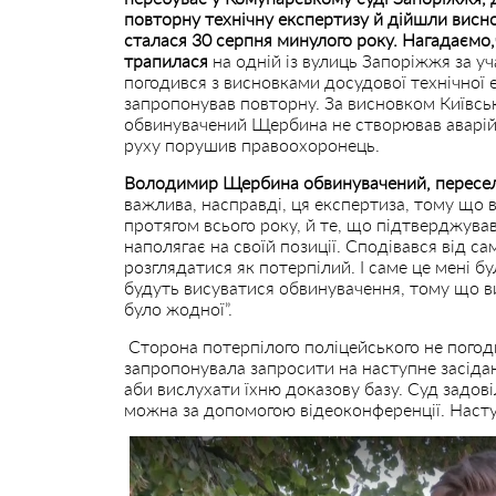
повторну технічну експертизу й дійшли висн
сталася 30 серпня минулого року. Нагадаємо,
трапилася
на одній із вулиць Запоріжжя за уч
погодився з висновками досудової технічної е
запропонував повторну. За висновком Київсь
обвинувачений Щербина не створював аварійн
руху порушив правоохоронець.
Володимир Щербина обвинувачений, пересел
важлива, насправді, ця експертиза, тому що
протягом всього року, й те, що підтверджував
наполягає на своїй позиції. Сподівався від с
розглядатися як потерпілий. І саме це мені бу
будуть висуватися обвинувачення, тому що ви
було жодної”.
Сторона потерпілого поліцейського не погод
запропонувала запросити на наступне засідан
аби вислухати їхню доказову базу. Суд задов
можна за допомогою відеоконференції. Насту