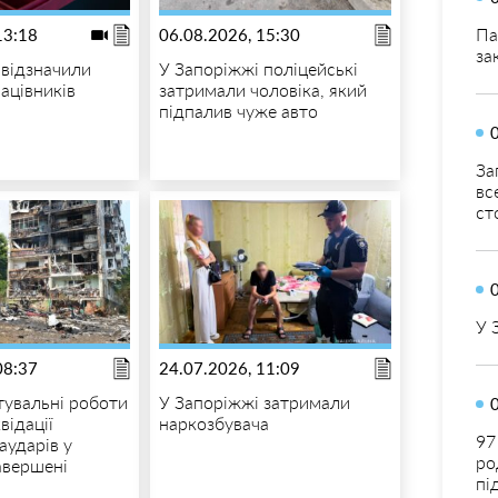
Па
13:18
06.08.2026, 15:30
за
 відзначили
У Запоріжжі поліцейські
ацівників
затримали чоловіка, який
підпалив чуже авто
За
вс
ст
У 
08:37
24.07.2026, 11:09
тувальні роботи
У Запоріжжі затримали
відації
наркозбувача
97
іаударів у
ро
авершені
пі