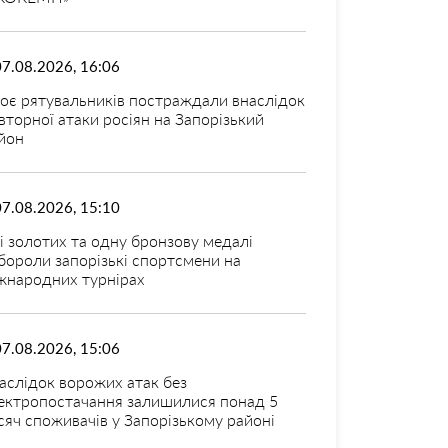
07.08.2026, 16:06
оє рятувальників постраждали внаслідок
вторної атаки росіян на Запорізький
йон
07.08.2026, 15:10
і золотих та одну бронзову медалі
бороли запорізькі спортсмени на
жнародних турнірах
07.08.2026, 15:06
аслідок ворожих атак без
ектропостачання залишилися понад 5
сяч споживачів у Запорізькому районі