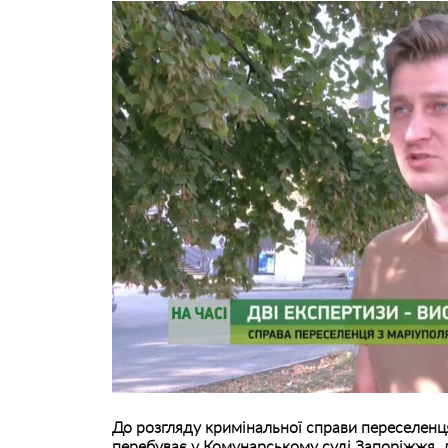
До розгляду кримінальної справи переселен
перебуває у Комунарському суді Запоріжжя, д