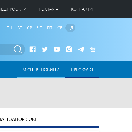
ПЕЦПРОЄКТИ
РЕКЛАМА
КОНТАКТИ
ПН
ВТ
СР
ЧТ
ПТ
СБ
НД
МІСЦЕВІ НОВИНИ
ПРЕС-ФАКТ
А В ЗАПОРІЖЖІ