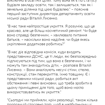
виключно в освітніх цілях. Тому вона як є по статусу
будівля закладу освіти, так і залишається, так як і
земельна ділянка під цією будівлею.” – пояснив
перший заступник директора департаменту освіти
міської ради Віталій Лисенко.
“В нас таке найпростіше укриття. Я розумію, що це
красиво, але це більш косметичний ремонт. Чи буде
воно справді безпечним, – хвилювало питання
батьків, – наскільки воно надійне, чи буде якесь
укріплення додаткове робитись?”
“В нас діє відповідна комісія, куди входять
представники ДСНС, це ті люди, які безпосередньо
підписуються під тим, що воно є безпечним, і чи
можуть там знаходитись діти, – розповів Віталій
Лисенко. – Вони аналізують несучі стіни, стелю,
конструкції, стан перекриттів, їхню товщину. Є і
представники міської ради, робиться акт
обстеження і певні висновки, що треба зробити в
цьому приміщенні для того, щоб воно могло
використовуватись як укриття.”
“Сьогодні ми прийняли, крім резолюції, також кілька
пропозицій стосовно того, щоб в майбутньому ці