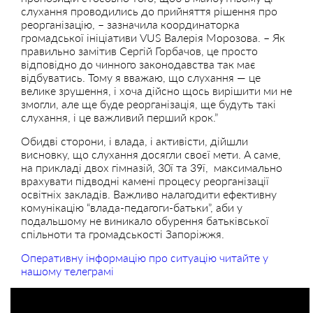
слухання проводились до прийняття рішення про
реорганізацію, – зазначила координаторка
громадської ініціативи VUS Валерія Морозова. – Як
правильно замітив Сергій Горбачов, це просто
відповідно до чинного законодавства так має
відбуватись. Тому я вважаю, що слухання — це
велике зрушення, і хоча дійсно щось вирішити ми не
змогли, але ще буде реорганізація, ще будуть такі
слухання, і це важливий перший крок.”
Обидві сторони, і влада, і активісти, дійшли
висновку, що слухання досягли своєї мети. А саме,
на прикладі двох гімназій, 30ї та 39ї, максимально
врахувати підводні камені процесу реорганізації
освітніх закладів. Важливо налагодити ефективну
комунікацію “влада-педагоги-батьки”, аби у
подальшому не виникало обурення батьківської
спільноти та громадськості Запоріжжя.
Оперативну інформацію про ситуацію читайте у
нашому телеграмі