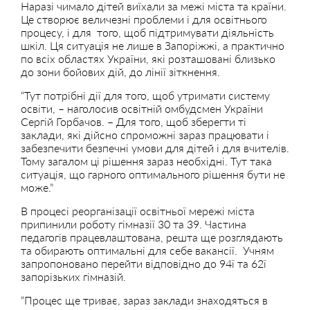
Наразі чимало дітей виїхали за межі міста та країни.
Це створює величезні проблеми і для освітнього
процесу, і для того, щоб підтримувати діяльність
шкіл. Ця ситуація не лише в Запоріжжі, а практично
по всіх областях України, які розташовані близько
до зони бойових дій, до лінії зіткнення.
“Тут потрібні дії для того, щоб утримати систему
освіти, – наголосив освітній омбудсмен України
Сергій Горбачов. – Для того, щоб зберегти ті
заклади, які дійсно спроможні зараз працювати і
забезпечити безпечні умови для дітей і для вчителів.
Тому загалом ці рішення зараз необхідні. Тут така
ситуація, що гарного оптимального рішення бути не
може.”
В процесі реорганізації освітньої мережі міста
припинили роботу гімназії 30 та 39. Частина
педагогів працевлаштована, решта ще розглядають
та обирають оптимальні для себе вакансії. Учням
запропоновано перейти відповідно до 94ї та 62ї
запорізьких гімназій.
“Процес ще триває, зараз заклади знаходяться в