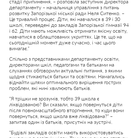
стадії припинення, – розповіла заступник директора
департаменту – начальниця управління з питань
розвитку Запорізької міської ради Неля Ситенко. –
Це тривалий процес. Діти, які навчалися в 39 і 30
школі, переведені до закладів Запорізької гімназії 94
і 62. Діти мають можливість отримати якісну освіту,
навчатися в облаштованих укриттях. Це те, що на
сьогоднішній момент дуже сучасно, і час цього
вимагає.”
Спільно з представниками департаменту освіти,
директорами шкіл, педагогами та батьками на
слуханнях обговорили актуальні питання, з якими
щодня стикаються батьки та освітяни. Намагались
віднайти шляхи оптимального вирішення гострих
проблем, які нині хвилюють батьків.
“Я трішки не зрозумів, тобто 39 школа є
ліквідованою? Ви сказали, якщо повернуться діти
після повномасштабного вторгнення, то куди вони
повернуться, якщо школа вже ліквідована?” –
запитав один із батьків, присутніх на зустрічі.
“Будівлі закладів освіти мають використовуватись