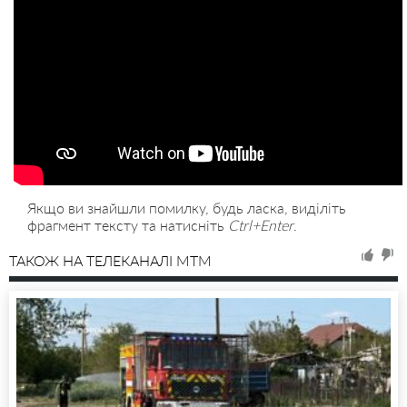
Якщо ви знайшли помилку, будь ласка, виділіть
фрагмент тексту та натисніть
Ctrl+Enter
.
ТАКОЖ НА ТЕЛЕКАНАЛІ MTM