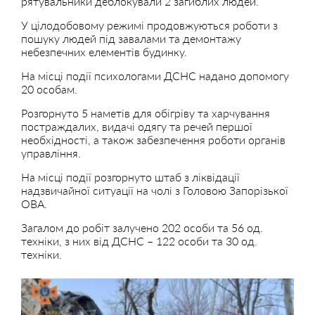
рятувальники деблокували 2 загиблих людей.
У цілодобовому режимі продовжуються роботи з
пошуку людей під завалами та демонтажу
небезпечних елементів будинку.
На місці події психологами ДСНС надано допомогу
20 особам.
Розгорнуто 5 наметів для обігріву та харчування
постраждалих, видачі одягу та речей першої
необхідності, а також забезпечення роботи органів
управління.
На місці події розгорнуто штаб з ліквідації
надзвичайної ситуації на чолі з Головою Запорізької
ОВА.
Загалом до робіт залучено 202 особи та 56 од.
техніки, з них від ДСНС – 122 особи та 30 од.
техніки.