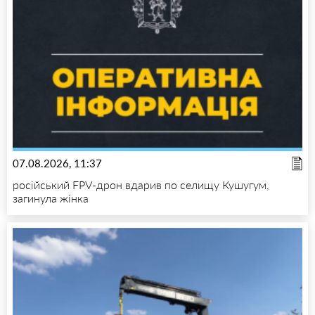
07.08.2026, 11:37
російський FPV-дрон вдарив по селищу Кушугум,
загинула жінка