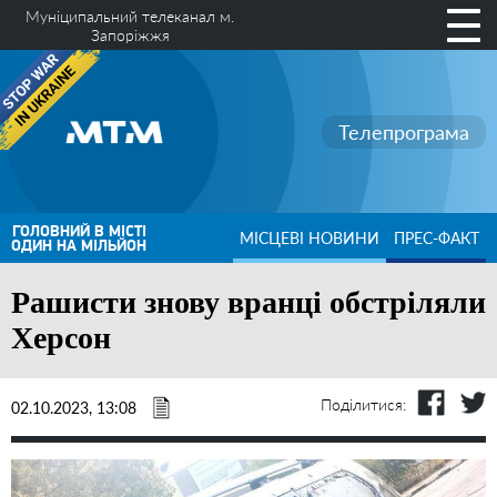
Муніципальний телеканал м.
Запоріжжя
Телепрограма
ГОЛОВНИЙ В МІСТІ
МІСЦЕВІ НОВИНИ
ПРЕС-ФАКТ
ОДИН НА МІЛЬЙОН
Рашисти знову вранці обстріляли
Херсон
Поділитися:
02.10.2023, 13:08