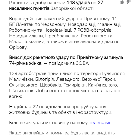
Рашисти
за добу нанесли
148 ударів
по
27
населених пунктів
Запорізької області
Ворог здійснив ракетний удар по Привітному, 11
БПЛА-атак по Червоному, Новодарівці, Малинівці,
Роботиному та Новоіванівці, 7 РСЗВ-обстрілів
Новоданилівки, Преображенки, Роботиного та
Малої Токмачки, а також вгатив авіаснарядами по
Оріхову.
Внаслідок ракетного удару по Привітному загинула
74-річна жінка
, — повідомила ЗОВА
128 артобстрілів прийшлися по території Гуляйполя,
Малинівки, Білогір’я, Левадного, Верхньої Терси,
Ольгівського, Щербаків, Темирівки, Кам’янського,
П’ятихаток, Лобкового та інших міст та сіл на лінії
вогню.
Надійшло 22 повідомлення про руйнування
житлових будинків та об’єктів інфраструктури.
Більше актуальних новин у нашому
телеграмі
Якщо ви знайшли помилку, будь ласка, виділіть