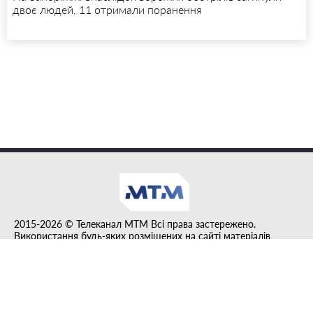
двоє людей, 11 отримали поранення
2015-2026 © Телеканал MTM Всі права застережено.
Використання будь-яких розміщених на сайті матеріалів
дозволено за умови гіперпосилання на tvmtm.online.
Інформацію, публіковану в рубриці "Прес-факт", розміщено на
правах реклами.
Created by DL agency