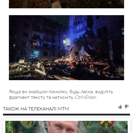
Якщо ви знайшли помилку, будь ласка, виділіть
фрагмент тексту та натисніть
Ctrl+Enter
.
ТАКОЖ НА ТЕЛЕКАНАЛІ MTM