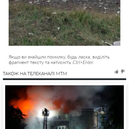
Якщо ви знайшли помилку, будь ласка, виділіть
фрагмент тексту та натисніть
Ctrl+Enter
.
ТАКОЖ НА ТЕЛЕКАНАЛІ MTM