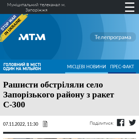
Муніципальний телеканал м.
Запоріжжя
Телепрограма
ГОЛОВНИЙ В МІСТІ
МІСЦЕВІ НОВИНИ
ПРЕС-ФАКТ
ОДИН НА МІЛЬЙОН
Рашисти обстріляли село
Запорізького району з ракет
С-300
Поділитися:
07.11.2022, 11:30