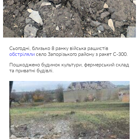
Сьогодні, близько 8 ранку війська рашистів
обстріляли
село Запорізького району з ракет С-300.
Пошкоджено будинок культури, фермерський склад
та приватні будівлі.