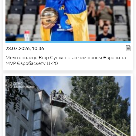
23.07.2026, 10:36
Мелітополець Єгор Сушкін став чемпіоном Європи та
MVP Євробаскету U-20