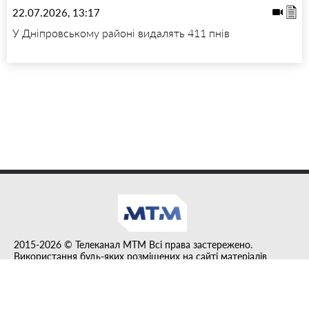
22.07.2026, 13:17
У Дніпровському районі видалять 411 пнів
2015-2026 © Телеканал MTM Всі права застережено.
Використання будь-яких розміщених на сайті матеріалів
дозволено за умови гіперпосилання на tvmtm.online.
Інформацію, публіковану в рубриці "Прес-факт", розміщено на
правах реклами.