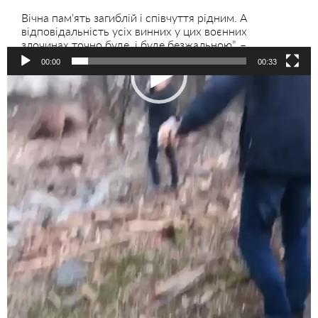
Вічна памʼять загиблій і співчуття рідним. А
відповідальність усіх винних у цих воєнних
злочинах точно буде, і буде безжальною”, –
Володимир Зеленський
.
00:00
00:33
Відеопрогравач