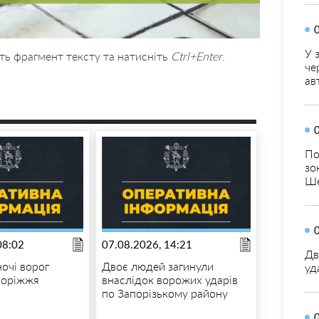
У 
ть фрагмент тексту та натисніть
Ctrl+Enter
.
че
ав
По
зо
Ше
08:02
07.08.2026, 14:21
Дв
ночі ворог
Двоє людей загинули
уд
поріжжя
внаслідок ворожих ударів
по Запорізькому району