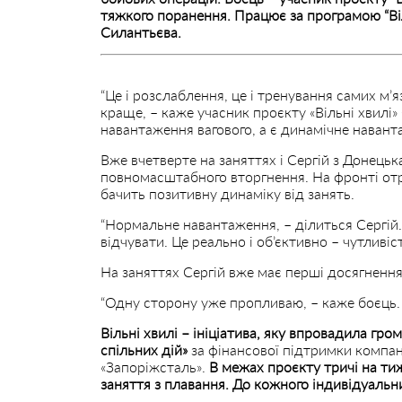
тяжкого поранення. Працює за програмою “Віл
Силантьєва.
“Це і розслаблення, це і тренування самих м’
краще, – каже учасник проєкту «Вільні хвилі»
навантаження вагового, а є динамічне навант
Вже вчетверте на заняттях і Сергій з Донецька
повномасштабного вторгнення. На фронті отр
бачить позитивну динаміку від занять.
“Нормальне навантаження, – ділиться Сергій. –
відчувати. Це реально і об’єктивно – чутливіст
На заняттях Сергій вже має перші досягнення
“Одну сторону уже пропливаю, – каже боєць. –
Вільні хвилі – ініціатива, яку впровадила гр
спільних дій»
за фінансової підтримки компан
«Запоріжсталь».
В межах проєкту тричі на ти
заняття з плавання. До кожного індивідуальн