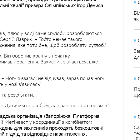
ьні хвилі” призера Олімпійських ігор Дениса
Бі
як
язів, плюс у воді саме сгулоби розробляються
 Сергій Лаврик. – Тобто немає такого
аження, яке потрібне, щоб розробляти суглоб.”
За
. Він боронив країну з початку
дл
имав поранення. Захисник зізнається, вже
 Ногу я взагалі не відчував, зараз почав ногу
ь у нозі з’явилась”
По
 та результати.
що
 Дитячим способом, але раніше і того не вмів.”
омадська організація «Запоріжжя. Платформа
ії Метінвест у координації з комбінатом
Са
ждень для захисників проходять безкоштовні
те
ий підхід та відповідне навантаження.
«Е