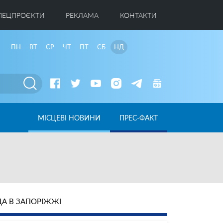
ПЕЦПРОЄКТИ
РЕКЛАМА
КОНТАКТИ
ПН
ВТ
СР
ЧТ
ПТ
СБ
НД
МІСЦЕВІ НОВИНИ
ПРЕС-ФАКТ
А В ЗАПОРІЖЖІ