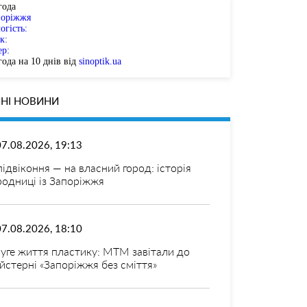
года
поріжжя
огість:
к:
ер:
ода на 10 днів від
sinoptik.ua
НІ НОВИНИ
07.08.2026, 19:13
 підвіконня — на власний город: історія
родниці із Запоріжжя
07.08.2026, 18:10
уге життя пластику: МТМ завітали до
йстерні «Запоріжжя без сміття»