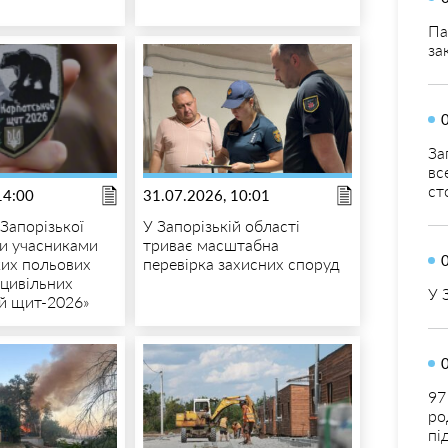
Па
за
За
вс
ст
14:00
31.07.2026, 10:01
Запорізької
У Запорізькій області
ли учасниками
триває масштабна
ких польових
перевірка захисних споруд
 цивільних
У 
й щит-2026»
97
ро
пі