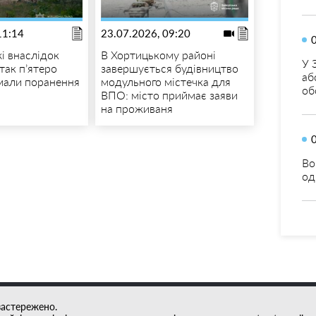
11:14
23.07.2026, 09:20
і внаслідок
В Хортицькому районі
У 
так п’ятеро
завершується будівництво
аб
мали поранення
модульного містечка для
об
ВПО: місто приймає заяви
на проживаня
Во
од
застережено.