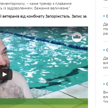
елементарному, – каже тренер з плавання
 із задоволенням, бажання величезне.”
ії ветеранів від комбінату Запоріжсталь. Запис за
Дв
по
ра
Дв
ви
мі
Вн
ел
ти