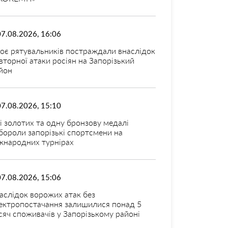
07.08.2026, 16:06
оє рятувальників постраждали внаслідок
вторної атаки росіян на Запорізький
йон
07.08.2026, 15:10
і золотих та одну бронзову медалі
бороли запорізькі спортсмени на
жнародних турнірах
07.08.2026, 15:06
аслідок ворожих атак без
ектропостачання залишилися понад 5
сяч споживачів у Запорізькому районі