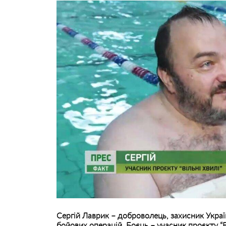
Сергій Лаврик – доброволець, захисник Украї
бойових операцій. Боєць – учасник проєкту “В