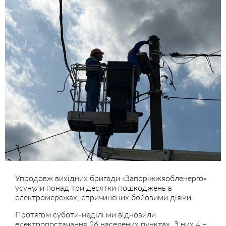
Упродовж вихідних бригади «Запоріжжяобленерго»
усунули понад три десятки пошкоджень в
електромережах, спричинених бойовими діями.
Протягом суботи-неділі ми відновили
електропостачання 26 населених пунктах. З них 4 –