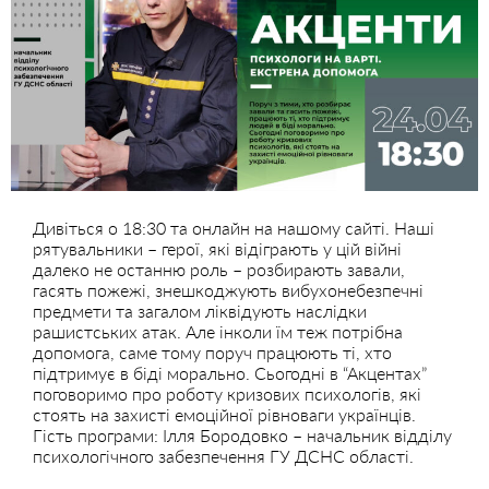
Дивіться о 18:30 та онлайн на нашому сайті. Наші
рятувальники – герої, які відіграють у цій війні
далеко не останню роль – розбирають завали,
гасять пожежі, знешкоджують вибухонебезпечні
предмети та загалом ліквідують наслідки
рашистських атак. Але інколи їм теж потрібна
допомога, саме тому поруч працюють ті, хто
підтримує в біді морально. Сьогодні в “Акцентах”
поговоримо про роботу кризових психологів, які
стоять на захисті емоційної рівноваги українців.
Гість програми: Ілля Бородовко – начальник відділу
психологічного забезпечення ГУ ДСНС області.