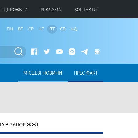
ПЕЦПРОЄКТИ
РЕКЛАМА
КОНТАКТИ
ПН
ВТ
СР
ЧТ
ПТ
СБ
НД
МІСЦЕВІ НОВИНИ
ПРЕС-ФАКТ
А В ЗАПОРІЖЖІ