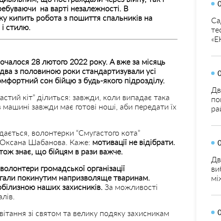
ебуваючи на варті незалежності. В
нку кипить робота з пошиття спальників на
Са
і стилю.
те
«Е
очалося 28 лютого 2022 року. А вже за місяць
два з половиною роки стандартизували усі
омфортний сон бійцю з будь-якого підрозділу.
Дв
стий кіт” ділиться: завжди, коли випадає така
по
 машині завжди має готові ноші, аби передати їх
ра
вдається, волонтерки “Смугастого кота”
є Оксана Шабанова. Каже:
мотивації не відібрати.
, тож знає, що бійцям в рази важче.
Дв
олонтери громадської організації
ви
агали покинутим напризволяще тваринам.
мі
білизною наших захисників.
За можливості
лів.
вітання зі святом та велику подяку захисникам