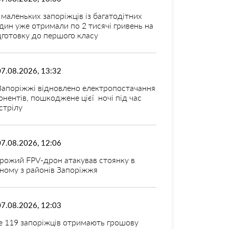
 маленьких запоріжців із багатодітних
дин уже отримали по 2 тисячі гривень на
дготовку до першого класу
07.08.2026, 13:32
Запоріжжі відновлено електропостачання
онентів, пошкоджене цієї ночі під час
стрілу
07.08.2026, 12:06
рожий FPV-дрон атакував стоянку в
ному з районів Запоріжжя
07.08.2026, 12:03
 119 запоріжців отримають грошову