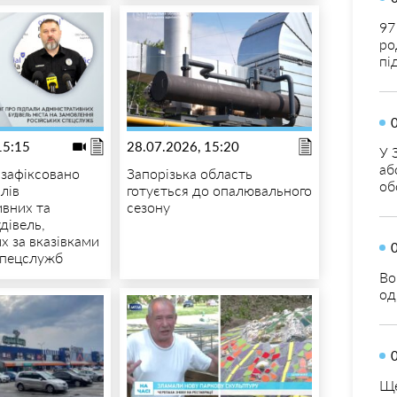
97
ро
пі
15:15
28.07.2026, 15:20
У 
аб
 зафіксовано
Запорізька область
об
лів
готується до опалювального
ивних та
сезону
дівель,
х за вказівками
спецслужб
Во
од
Ще