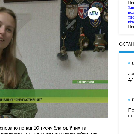
По
За
вол
тис
віт
Пог
ОСТАН
За
дл
По
що
засновано понад 10 тисяч благодійних та
цивільним, що постраждали через війну, так і