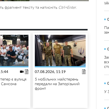
уд
ть фрагмент тексту та натисніть
Ctrl+Enter
.
Па
за
За
вс
ст
15:44
07.08.2026, 11:19
 тепер є вулиця
5 мобільних майстерень
 Самсона
передали на Запорізький
фронт
У 