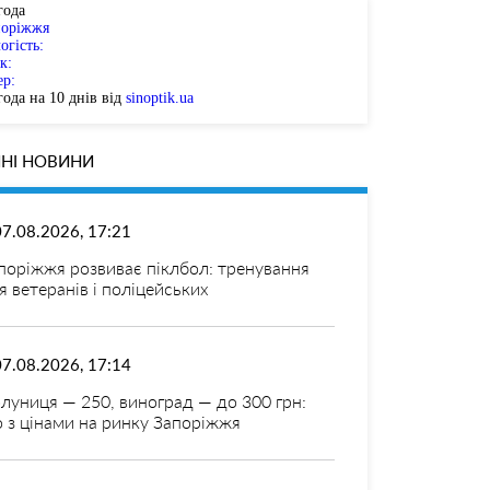
года
поріжжя
огість:
к:
ер:
ода на 10 днів від
sinoptik.ua
НІ НОВИНИ
07.08.2026, 17:21
поріжжя розвиває піклбол: тренування
я ветеранів і поліцейських
07.08.2026, 17:14
луниця — 250, виноград — до 300 грн:
 з цінами на ринку Запоріжжя