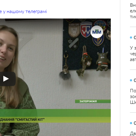
Вн
ел
е у нашому телеграмі
ти
У 
че
ав
По
зо
Ше
Дв