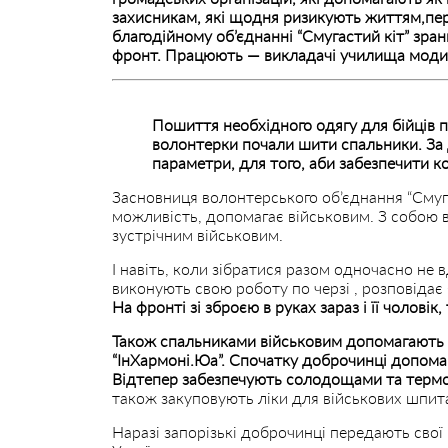
захисникам, які щодня ризикують життям,пер
благодійному об’єднанні “Смугастий кіт” зра
фронт. Працюють — викладачі училища моди 
Пошиття необхідного одягу для бійців п
волонтерки почали шити спальники. За 
параметри, для того, аби забезпечити к
Засновниця волонтерського об’єднання “Смуга
можливість, допомагає військовим. З собою в
зустрічним військовим.
І навіть, коли зібратися разом одночасно не 
виконують свою роботу по черзі , розповіда
На фронті зі зброєю в руках зараз і її чоловік
Також спальниками військовим допомагають в
“ІнХармоні.Юа”. Спочатку доброчинці допом
Відтепер забезпечують солодощами та термо
також закуповують ліки для військових шпита
Наразі запорізькі доброчинці передають свої 