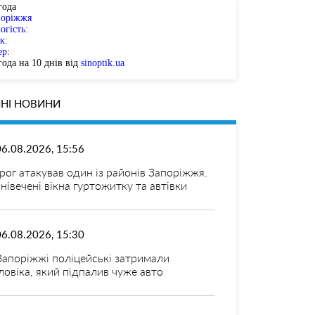
года
поріжжя
огість:
к:
ер:
ода на 10 днів від
sinoptik.ua
НІ НОВИНИ
06.08.2026, 15:56
рог атакував один із районів Запоріжжя.
нівечені вікна гуртожитку та автівки
06.08.2026, 15:30
Запоріжжі поліцейські затримали
ловіка, який підпалив чуже авто