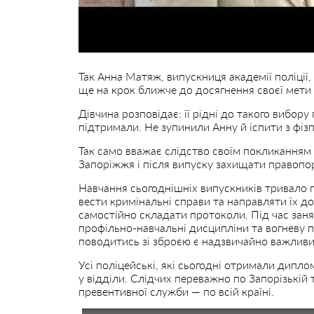
Так Анна Матяж, випускниця академії поліції
ще на крок ближче до досягнення своєї мети
Дівчина розповідає: її рідні до такого вибор
підтримали. Не зупинили Анну й іспити з фізп
Так само вважає слідство своїм покликанням 
Запоріжжя і після випуску захищати правопор
Навчання сьогоднішніх випускників тривало п
вести кримінальні справи та направляти їх до
самостійно складати протоколи. Під час заня
профільно-навчальні дисципліни та вогневу п
поводитись зі зброєю є надзвичайно важливи
Усі поліцейські, які сьогодні отримали диплом
у відділи. Слідчих переважно по Запорізькій 
превентивної служби — по всій країні.