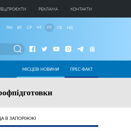
ПЕЦПРОЄКТИ
РЕКЛАМА
КОНТАКТИ
ПН
ВТ
СР
ЧТ
ПТ
СБ
НД
МІСЦЕВІ НОВИНИ
ПРЕС-ФАКТ
рофпідготовки
А В ЗАПОРІЖЖІ