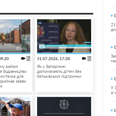
21
ди
За
09:20
31.07.2026, 17:28
та
му районі
Як у Запоріжжі
я будівництво
допомагають дітям без
містечка для
батьківської підтримки
приймає заяви
ня
У 
зі