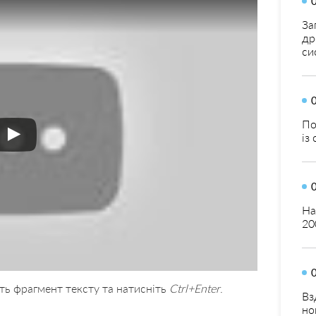
За
др
си
По
із
На
20
ть фрагмент тексту та натисніть
Ctrl+Enter
.
Вз
но