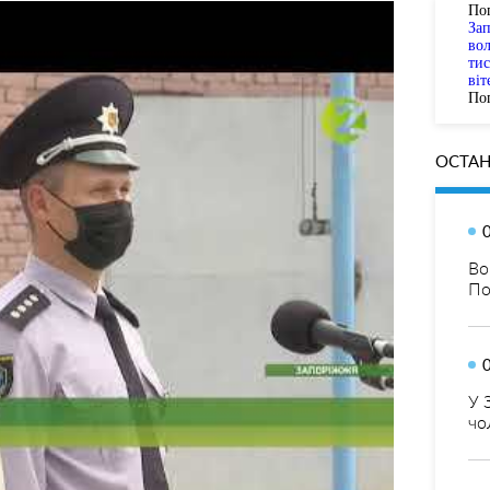
По
За
вол
тис
віт
Пог
ОСТАН
Во
По
У 
чо