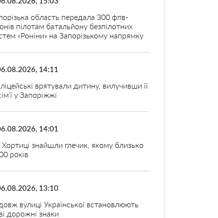
06.08.2026, 15:03
порізька область передала 300 фпв-
онів пілотам батальйону безпілотних
стем «Роніни» на Запорізькому напрямку
06.08.2026, 14:11
ліцейські врятували дитину, вилучивши її
 сім’ї у Запоріжжі
06.08.2026, 14:01
 Хортиці знайшли глечик, якому близько
00 років
06.08.2026, 13:10
довж вулиці Української встановлюють
ві дорожні знаки