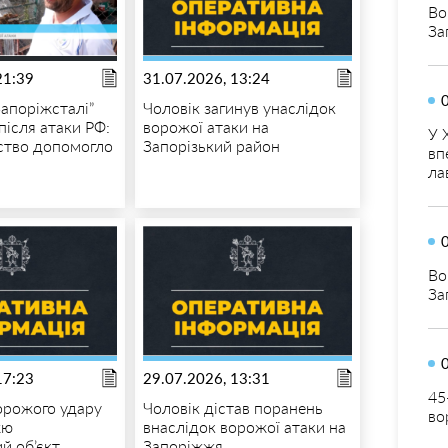
Во
За
21:39
31.07.2026, 13:24
Запоріжсталі”
Чоловік загинув унаслідок
після атаки РФ:
ворожої атаки на
У 
ство допомогло
Запорізький район
вп
ла
Во
За
17:23
29.07.2026, 13:31
45
орожого удару
Чоловік дістав поранень
во
жю
внаслідок ворожої атаки на
й об’єкт
Запоріжжя