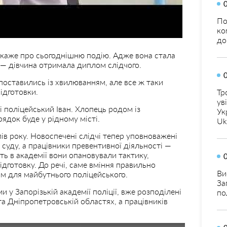
По
ко
до
, каже про сьогоднішню подію. Адже вона стала
 — дівчина отримала диплом слідчого.
у поставились із хвилюванням, але все ж таки
ідготовки.
Тр
ув
і поліцейський Іван. Хлопець родом із
Ук
ядок буде у рідному місті.
Uk
ів року. Новоспечені слідчі тепер уповноважені
 суду, а працівники превентивної діяльності —
ть в академії вони опановували тактику,
ідготовку. До речі, саме вміння правильно
Ви
м для майбутнього поліцейського.
За
и у Запорізькій академії поліції, вже розподілені
по
та Дніпропетровській областях, а працівників