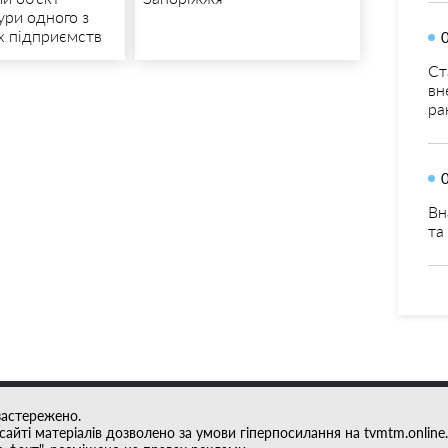
ури одного з
х підприємств
Ст
вн
ра
Вн
та
застережено.
айті матеріалів дозволено за умови гіперпосилання на tvmtm.online.