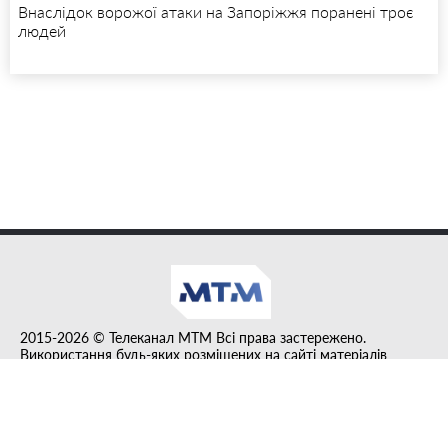
Внаслідок ворожої атаки на Запоріжжя поранені троє
людей
2015-2026 © Телеканал MTM Всі права застережено.
Використання будь-яких розміщених на сайті матеріалів
дозволено за умови гіперпосилання на tvmtm.online.
Інформацію, публіковану в рубриці "Прес-факт", розміщено на
правах реклами.