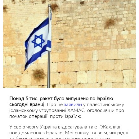
Понад 5 тис. ракет було випущено по Ізраїлю
сьогодні вранці.
Про це
заявили
у палестинському
ісламському угрупованні ХАМАС, оголосивши про
початок операції проти Ізраїлю.
У свою чергу Україна відреагувала так: “Жахливі
повідомлення з Ізраїлю. Мої співчуття всім, чиї рідні
та близькі загинули від терористичної атаки.