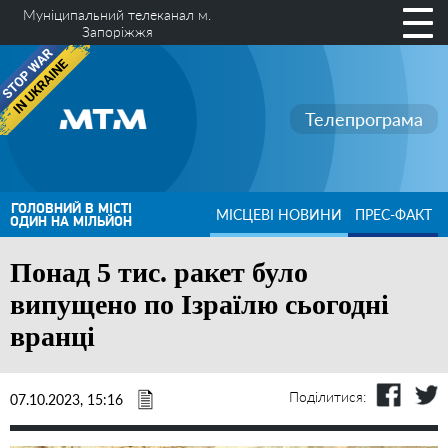
Муніципальний телеканал м.
Запоріжжя
Телепрограма
ГОЛОВНИЙ В МІСТІ
МІСЦЕВІ НОВИНИ
ПРЕС-ФАКТ
ОДИН НА МІЛЬЙОН
Понад 5 тис. ракет було
випущено по Ізраїлю сьогодні
вранці
Поділитися:
07.10.2023, 15:16