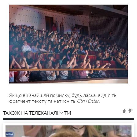
Якщо ви знайшли помилку, будь ласка, виділіть
фрагмент тексту та натисніть
Ctrl+Enter
.
ТАКОЖ НА ТЕЛЕКАНАЛІ MTM