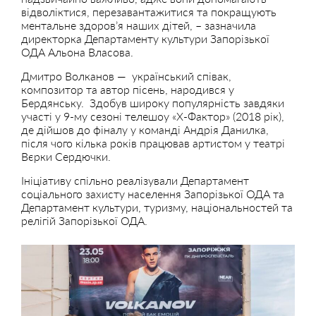
відволіктися, перезавантажитися та покращують
ментальне здоров’я наших дітей, – зазначила
директорка Департаменту культури Запорізької
ОДА Альона Власова.
Дмитро Волканов — український співак,
композитор та автор пісень, народився у
Бердянську. Здобув широку популярність завдяки
участі у 9-му сезоні телешоу «Х-Фактор» (2018 рік),
де дійшов до фіналу у команді Андрія Данилка,
після чого кілька років працював артистом у театрі
Вєрки Сердючки.
Ініціативу спільно реалізували Департамент
соціального захисту населення Запорізької ОДА та
Департамент культури, туризму, національностей та
релігій Запорізької ОДА.