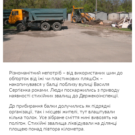
Різноманітний непотріб – від використаних шин до
обгорток від їжі чи пластикових пляшОк –
накопичувався у балці поблизу вулиці Василя
Сергієнка роками. Люди поскаржились з приводу
наявності стихійних звалищ до Держекоінспекції.
До прибирання балки долучились як підрядні
організації, так і місцеві жителі, тут влаштували
кілька толок. Усе зібране сміття нині вивозять на
полігон. Стихійні звалища ліквідували на ділянці
площею понад півтора кілометра.