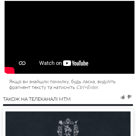
Якщо ви знайшли помилку, будь ласка, виділіть
фрагмент тексту та натисніть
Ctrl+Enter
.
ТАКОЖ НА ТЕЛЕКАНАЛІ MTM