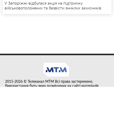
У Запоріжжі відбулася акція на підтримку
військовополонених та безвісти зниклих захисників
2015-2026 © Телеканал MTM Всі права застережено.
Використання будь-яких розміщених на сайті матеріалів
дозволено за умови гіперпосилання на tvmtm.online.
Інформацію, публіковану в рубриці "Прес-факт", розміщено на
правах реклами.
Created by DL agency