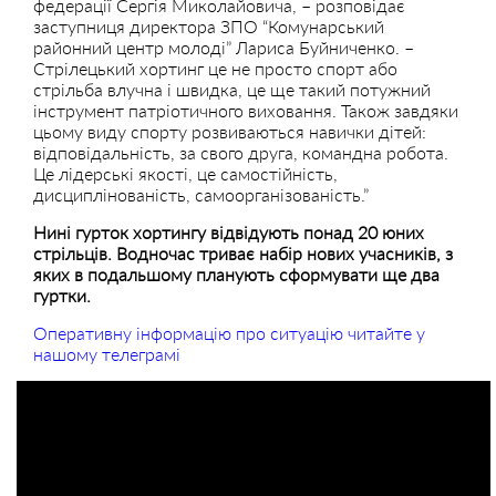
федерації Сергія Миколайовича, – розповідає
заступниця директора ЗПО “Комунарський
районний центр молоді” Лариса Буйниченко. –
Стрілецький хортинг це не просто спорт або
стрільба влучна і швидка, це ще такий потужний
інструмент патріотичного виховання. Також завдяки
цьому виду спорту розвиваються навички дітей:
відповідальність, за свого друга, командна робота.
Це лідерські якості, це самостійність,
дисциплінованість, самоорганізованість.”
Нині гурток хортингу відвідують понад 20 юних
стрільців. Водночас триває набір нових учасників, з
яких в подальшому планують сформувати ще два
гуртки.
Оперативну інформацію про ситуацію читайте у
нашому телеграмі