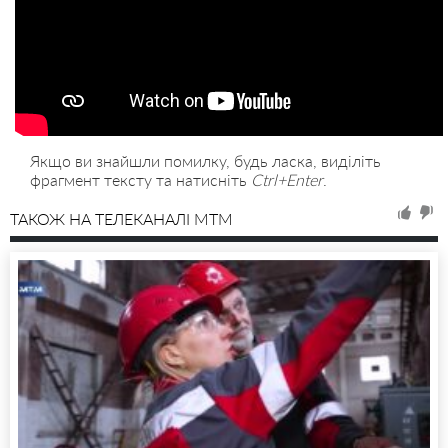
Якщо ви знайшли помилку, будь ласка, виділіть
фрагмент тексту та натисніть
Ctrl+Enter
.
ТАКОЖ НА ТЕЛЕКАНАЛІ MTM