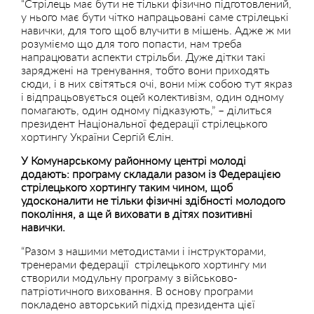
“Стрілець має бути не тільки фізично підготовлений,
у нього має бути чітко напрацьовані саме стрілецькі
навички, для того щоб влучити в мішень. Адже ж ми
розуміємо що для того попасти, нам треба
напрацювати аспекти стрільби. Дуже дітки такі
заряджені на тренування, тобто вони приходять
сюди, і в них світяться очі, вони між собою тут якраз
і відпрацьовується оцей колективізм, один одному
помагають, один одному підказують,” – ділиться
президент Національної федерації стрілецького
хортингу України Сергій Єлін.
У Комунарському районному центрі молоді
додають: програму складали разом із Федерацією
стрілецького хортингу таким чином, щоб
удосконалити не тільки фізичні здібності молодого
покоління, а ще й виховати в дітях позитивні
навички.
“Разом з нашими методистами і інструкторами,
тренерами федерації стрілецького хортингу ми
створили модульну програму з військово-
патріотичного виховання. В основу програми
покладено авторський підхід президента цієї