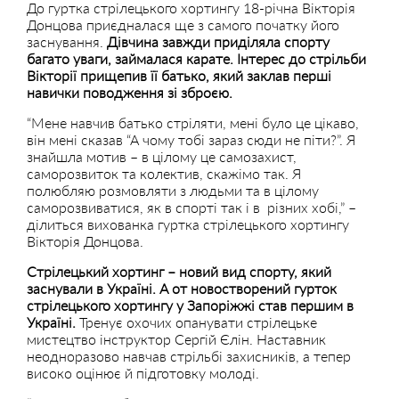
До гуртка стрілецького хортингу 18-річна Вікторія
Донцова приєдналася ще з самого початку його
заснування.
Дівчина завжди приділяла спорту
багато уваги, займалася карате. Інтерес до стрільби
Вікторії прищепив її батько, який заклав перші
навички поводження зі зброєю.
“Мене навчив батько стріляти, мені було це цікаво,
він мені сказав “А чому тобі зараз сюди не піти?”. Я
знайшла мотив – в цілому це самозахист,
саморозвиток та колектив, скажімо так. Я
полюбляю розмовляти з людьми та в цілому
саморозвиватися, як в спорті так і в різних хобі,” –
ділиться вихованка гуртка стрілецького хортингу
Вікторія Донцова.
Стрілецький хортинг – новий вид спорту, який
заснували в Україні. А от новостворений гурток
стрілецького хортингу у Запоріжжі став першим в
Україні.
Тренує охочих опанувати стрілецьке
мистецтво інструктор Сергій Єлін. Наставник
неодноразово навчав стрільбі захисників, а тепер
високо оцінює й підготовку молоді.