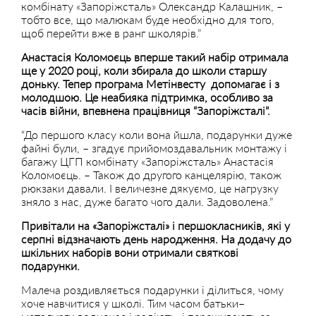
комбінату «Запоріжсталь» Олександр Калашник, –
тобто все, що малюкам буде необхідно для того,
щоб перейти вже в ранг школярів.”
Анастасія Коломоєць вперше такий набір отримала
ще у 2020 році, коли збирала до школи старшу
доньку. Тепер програма Метінвесту допомагає і з
молодшою. Це неабияка підтримка, особливо за
часів війни, впевнена працівниця “Запоріжсталі”.
“До першого класу коли вона йшла, подарунки дуже
файні були, – згадує прийомоздавальник монтажу і
багажу ЦГП комбінату «Запоріжсталь» Анастасія
Коломоєць. – Також до другого канцелярію, також
рюкзаки давали. І величезне дякуємо, це нагрузку
зняло з нас, дуже багато чого дали. Задоволена.”
Привітали на «Запоріжсталі» і першокласників, які у
серпні відзначають день народження. На додачу до
шкільних наборів вони отримали святкові
подарунки.
Малеча роздивляється подарунки і ділиться, чому
хоче навчитися у школі. Тим часом батьки–