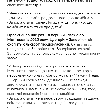
металурги водночас і радіють, і переживають за
своїх вже школярів.
“Мені ще не віриться, що дитина вже йде в школу, –
ділиться в.о. майстра доменного цеху комбінату
«Запоріжсталь» Євген Лягуша, – це приємно, що
комбінат піклується про дітей.”
Проєкт «Перший раз – в перший клас» діє у
Метінвесті з 2012 року. Цьогоріч у Запоріжжі він
охопить кількасот першокласників,
батьки яких
працюють на Запоріжсталі, Запоріжвогнетриві,
Запоріжкоксі та Запорізькому ливарно-механічному
заводі.
“У Запоріжжі 440 діточок робітників компанії
Метінвест прямує до школи, – каже
директор з
персоналу комбінату «Запоріжсталь» Максим Педь.
– Перший крок малечі до школи – це завжди
хвилююча мить не тільки для самих діточок, а і для
їх батьків. І навіть війна не зможе це змінити, тому
сьогодні компанія Метінвест, комбінат
«Запоріжсталь» не змінює своїм традиціям та дарує
всім малюкам, які прямують до 1 класу, шкільні
набори.”