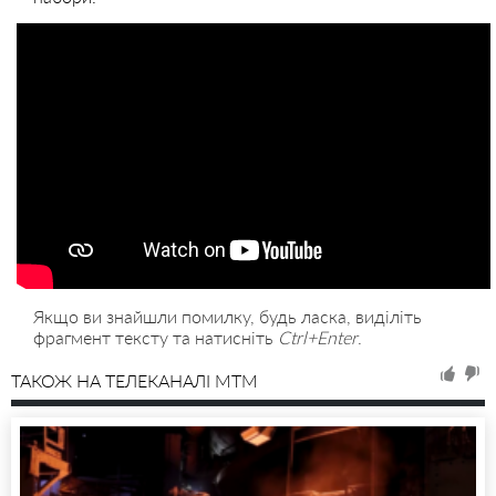
Якщо ви знайшли помилку, будь ласка, виділіть
фрагмент тексту та натисніть
Ctrl+Enter
.
ТАКОЖ НА ТЕЛЕКАНАЛІ MTM