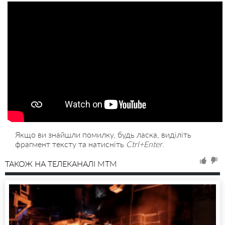
Якщо ви знайшли помилку, будь ласка, виділіть
фрагмент тексту та натисніть
Ctrl+Enter
.
ТАКОЖ НА ТЕЛЕКАНАЛІ MTM