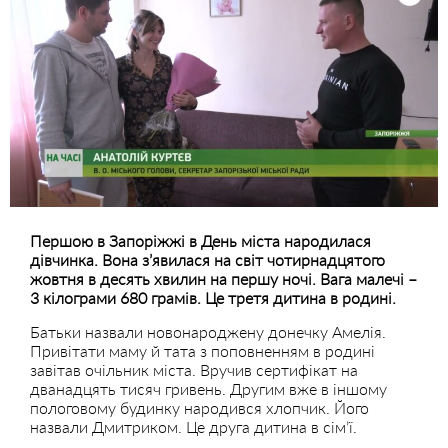
Першою в Запоріжжі в День міста народилася
дівчинка. Вона з’явилася на світ чотирнадцятого
жовтня в десять хвилин на першу ночі. Вага малечі –
3 кілограми 680 грамів. Це третя дитина в родині.
Батьки назвали новонароджену донечку Амелія.
Привітати маму й тата з поповненням в родині
завітав очільник міста. Вручив сертифікат на
дванадцять тисяч гривень. Другим вже в іншому
пологовому будинку народився хлопчик. Його
назвали Дмитриком. Це друга дитина в сім’ї.