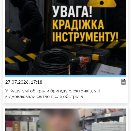
27.07.2026, 17:18
У Кушугумі обікрали бригаду електриків, які
відновлювали світло після обстрілів