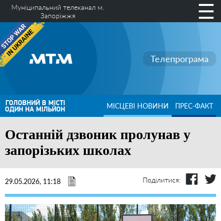
Муніципальний телеканал м.
Запоріжжя
Телепрограма
ГОЛОВНИЙ В МІСТІ
МІСЦЕВІ НОВИНИ
ПРЕС-ФАКТ
ОДИН НА МІЛЬЙОН
Останній дзвоник пролунав у
запорізьких школах
Поділитися:
29.05.2026, 11:18