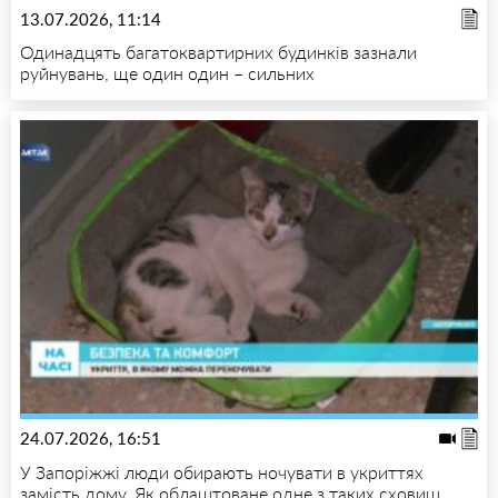
13.07.2026, 11:14
Одинадцять багатоквартирних будинків зазнали
руйнувань, ще один один – сильних
24.07.2026, 16:51
У Запоріжжі люди обирають ночувати в укриттях
замість дому. Як облаштоване одне з таких сховищ