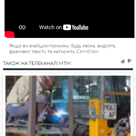
Якщо ви знайшли помилку, будь ласка, виділіть
фрагмент тексту та натисніть
Ctrl+Enter
.
ТАКОЖ НА ТЕЛЕКАНАЛІ MTM