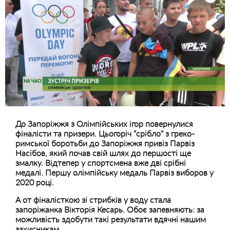
До Запоріжжя з Олімпійських ігор повернулися
фіналісти та призери. Цьогоріч “срібло” з греко-
римської боротьби до Запоріжжя привіз Парвіз
Насібов, який почав свій шлях до першості ще
змалку. Відтепер у спортсмена вже дві срібні
медалі. Першу олімпійську медаль Парвіз виборов у
2020 році.
А от фіналісткою зі стрибків у воду стала
запоріжанка Вікторія Кесарь. Обоє запевняють: за
можливість здобути такі результати вдячні нашим
захисникам.