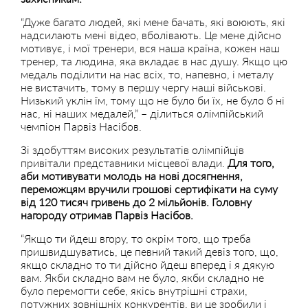
“Дуже багато людей, які мене бачать, які воюють, які
надсилають мені відео, вболівають. Це мене дійсно
мотивує, і мої тренери, вся наша країна, кожен наш
тренер, та людина, яка вкладає в нас душу. Якщо цю
медаль поділити на нас всіх, то, напевно, і металу
не вистачить, тому в першу чергу наші військові.
Низький уклін їм, тому що не було би їх, не було б ні
нас, ні наших медалей,” – ділиться олімпійський
чемпіон Парвіз Насібов.
Зі здобуттям високих результатів олімпійців
привітали представники місцевої влади.
Для того,
аби мотивувати молодь на нові досягнення,
переможцям вручили грошові сертифікати на суму
від 120 тисяч гривень до 2 мільйонів. Головну
нагороду отримав Парвіз Насібов.
“Якщо ти йдеш вгору, то окрім того, що треба
пришвидшуватись, це певний такий девіз того, що,
якщо складно то ти дійсно йдеш вперед і я дякую
вам. Якби складно вам не було, якби складно не
було перемогти себе, якісь внутрішні страхи,
потужних зовнішніх конкурентів, ви це зробили і