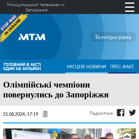
Муніципальний телеканал м.
Запоріжжя
Телепрограма
ГОЛОВНИЙ В МІСТІ
МІСЦЕВІ НОВИНИ
ПРЕС-ФАКТ
ОДИН НА МІЛЬЙОН
Олімпійські чемпіони
повернулись до Запоріжжя
Поділитися:
21.08.2024, 17:19