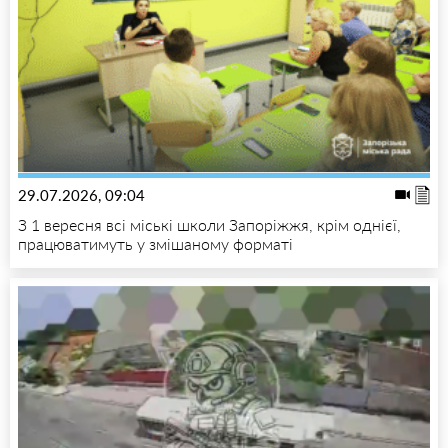
29.07.2026, 09:04
З 1 вересня всі міські школи Запоріжжя, крім однієї,
працюватимуть у змішаному форматі