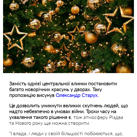
Замість однієї центральної ялинки постановити
багато новорічних красунь у дворах. Таку
пропозицію висунув
Олександр Старух.
Це дозволить уникнути великих скупчень людей, що
надто небезпечно в умовах війни. Трохи часу на
ухвалення такого рішення
є
, тож атмосферу Різдва
та Нового року ще можна створити.
“І влада, і люди у своїй більшості побоюються, що,