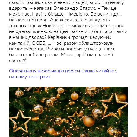
скориставшись скупченням людей, ворог по ньому
вдарить, – написав Олександр Старух. – Так, це
можливо. Навіть більше – імовірно. Бо вони підлі,
безчесні потвори. Але ж свято, але ж радість
діточок, але ж Новій рік. То може відповімо ворогу
не однією ялинкою на центральній площі, а сотнями
в наших дворах? Керівники громад, керуючих
кампаній, ОСББ, … – всі разом облаштовували
бомбосховища, збирали допомогу нужденним,
багато зробили разом. Може, зробимо разом і
свято?!”
Оперативну інформацію про ситуацію читайте у
нашому телеграмі