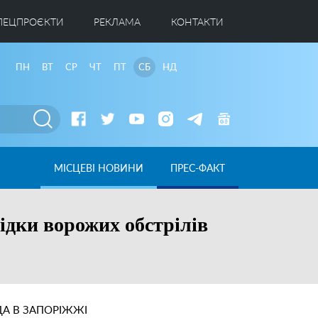
ПЕЦПРОЄКТИ
РЕКЛАМА
КОНТАКТИ
ПН
ВТ
СР
ЧТ
ПТ
СБ
НД
МІСЦЕВІ НОВИНИ
ПРЕС-ФАКТ
ідки ворожих обстрілів
А В ЗАПОРІЖЖІ