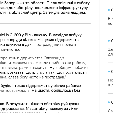
 Запоріжжя та області. Після опівночі у суботу
Внаслідок обстрілу пошкоджено інфраструктуру
лили і в обласний центр. Загинула одна людина.
Бі
як
єї із С-300 у Вільнянську. Внаслідок вибуху
рчі споруди кількох місцевих підприємств.
ки влучили в дах.
Постраждали і приватні
дприємства.
За
дл
охоронець підприємства Олександр
ніколи, скажем так. А коли прийшов на роботу,
иті, вікна, рами вивернуті. Ну в общем, побачив,
іняв, розказав, що влупила так, що посипалась і
іна, слава богу ніхто не пострадав.”
По
що
будівлі трьох підприємств у різних районах
 не постраждала.
На щастя, обійшлось і без
ю. В результаті нічного обстрілу руйнувань
підприємства. Масштабну пожежу за лічені
Са