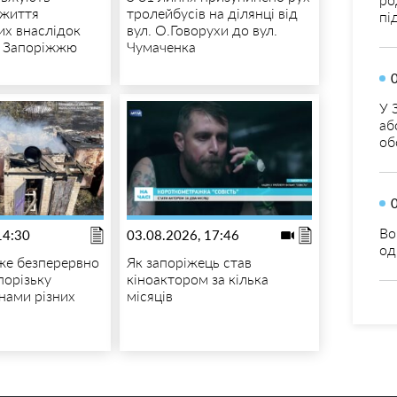
 життя
тролейбусів на ділянці від
пі
х внаслідок
вул. О.Говорухи до вул.
о Запоріжжю
Чумаченка
У 
аб
об
Во
14:30
03.08.2026, 17:46
од
же безперервно
Як запоріжець став
порізьку
кіноактором за кілька
нами різних
місяців