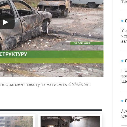
ти
У 
че
ав
По
зо
Ше
ть фрагмент тексту та натисніть
Ctrl+Enter
.
Дв
уд