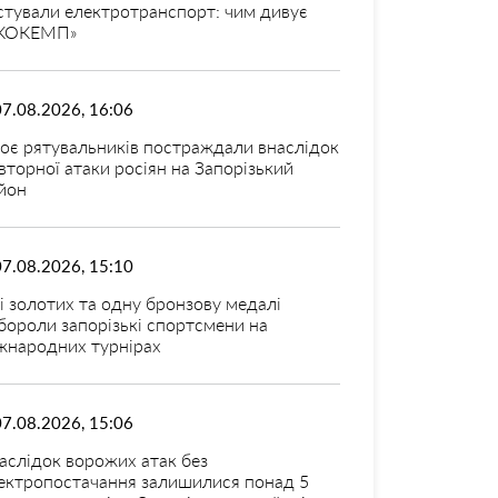
стували електротранспорт: чим дивує
КОКЕМП»
07.08.2026, 16:06
оє рятувальників постраждали внаслідок
вторної атаки росіян на Запорізький
йон
07.08.2026, 15:10
і золотих та одну бронзову медалі
бороли запорізькі спортсмени на
жнародних турнірах
07.08.2026, 15:06
аслідок ворожих атак без
ектропостачання залишилися понад 5