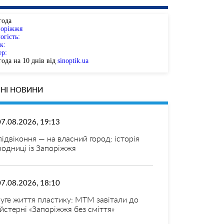
года
поріжжя
огість:
к:
ер:
ода на 10 днів від
sinoptik.ua
НІ НОВИНИ
07.08.2026, 19:13
 підвіконня — на власний город: історія
родниці із Запоріжжя
07.08.2026, 18:10
уге життя пластику: МТМ завітали до
йстерні «Запоріжжя без сміття»