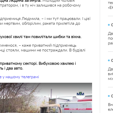
одна людина загинула.
Молодий чоловік
те
ратором, і в ту ніч залишився на робочому
«Е
підприємиця Людмила, – і ми тут працювали. І цієї
ли мертвим, обгорілим, ракета прилетіла до
Дв
ухової хвилі там повилітали шибки та вікна.
по
ра
тимемося, – каже приватний підприємець
ці стояли, машини не постраждали. В будівлі
 приватному секторі. Вибуховою хвилею і
ь і два авто.
Дв
ви
е у нашому телеграмі
мі
Вн
ел