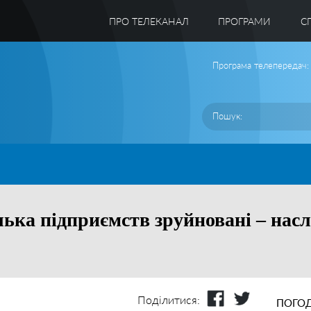
ПРО ТЕЛЕКАНАЛ
ПРОГРАМИ
C
Програма телепередач:
лька підприємств зруйновані – насл
Поділитися:
ПОГОД