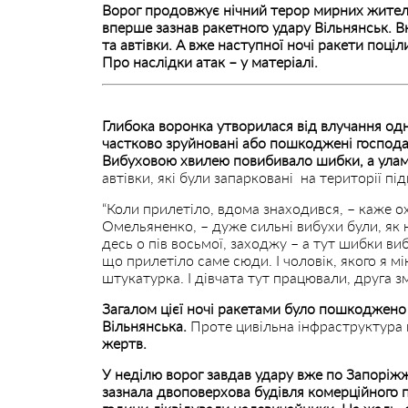
Ворог продовжує нічний терор мирних жителів
вперше зазнав ракетного удару Вільнянськ. 
та автівки. А вже наступної ночі ракети поці
Про наслідки атак – у матеріалі.
Глибока воронка утворилася від влучання одні
частково зруйновані або пошкоджені господа
Вибуховою хвилею повибивало шибки, а улам
автівки, які були запарковані на території пі
“Коли прилетіло, вдома знаходився, – каже 
Омельяненко, – дуже сильні вибухи були, як 
десь о пів восьмої, заходжу – а тут шибки виб
що прилетіло саме сюди. І чоловік, якого я м
штукатурка. І дівчата тут працювали, друга зм
Загалом цієї ночі ракетами було пошкоджено 
Вільнянська.
Проте цивільна інфраструктура
жертв.
У неділю ворог завдав удару вже по Запоріжж
зазнала двоповерхова будівля комерційного 