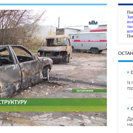
По
За
вол
тис
віт
Пог
ОСТАН
Із
го
Др
ма