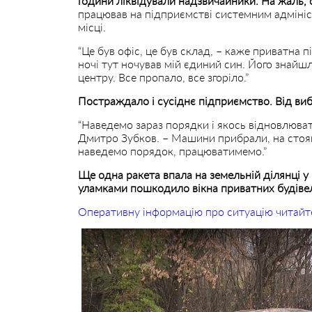
години ліквідували надзвичайники. На жаль, 
працював на підприємстві системним адмініст
місці.
“Це був офіс, це був склад, – каже приватна 
ночі тут ночував мій єдиний син. Його знайш
центру. Все пропало, все згоріло.”
Постраждало і сусіднє підприємство. Від виб
“Наведемо зараз порядки і якось відновлюва
Дмитро Зубков. – Машини прибрали, на стоян
наведемо порядок, працюватимемо.”
Ще одна ракета впала на земельній ділянці у
уламками пошкодило вікна приватних будівел
Оперативну інформацію про ситуацію читайт