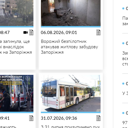
Па
за
08:47
06.08.2026, 09:01
 загинула, ще
Ворожий безпілотник
і внаслідок
атакував житлову забудову
к на Запоріжжя
Запоріжжя
За
вс
ст
У 
09:41
31.07.2026, 09:36
97
овжують
З 31 липня призупинено рух
ро