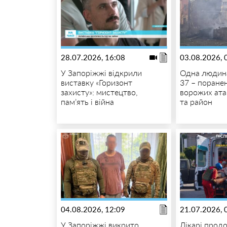
28.07.2026, 16:08
03.08.2026, 
У Запоріжжі відкрили
Одна людина
виставку «Горизонт
37 – поранен
захисту»: мистецтво,
ворожих ата
пам’ять і війна
та район
04.08.2026, 12:09
21.07.2026, 
У Запоріжжі викрито
Лікарі прод