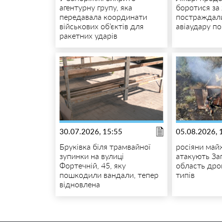
агентурну групу, яка
боротися за
передавала координати
постраждали
військових об’єктів для
авіаудару п
ракетних ударів
30.07.2026, 15:55
05.08.2026, 
Бруківка біля трамвайної
росіяни май
зупинки на вулиці
атакують За
Фортечній, 45, яку
область дро
пошкодили вандали, тепер
типів
відновлена