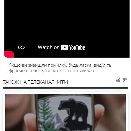
Якщо ви знайшли помилку, будь ласка, виділіть
фрагмент тексту та натисніть
Ctrl+Enter
.
ТАКОЖ НА ТЕЛЕКАНАЛІ MTM