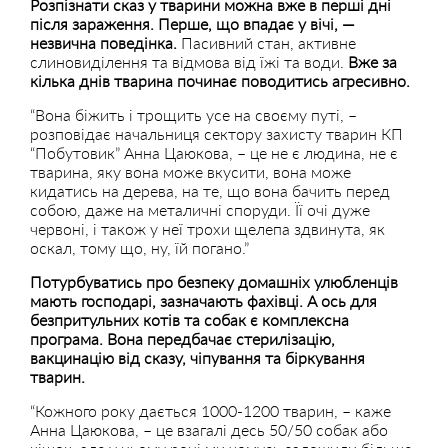
Розпізнати сказ у тварини можна вже в перші дні
після зараження. Перше, що впадає у вічі, —
незвична поведінка.
Пасивний стан, активне
слиновиділення та відмова від їжі та води.
Вже за
кілька днів тварина починає поводитись агресивно.
“Вона біжить і трощить усе на своєму путі, –
розповідає начальниця сектору захисту тварин КП
“Побутовик” Анна Цаюкова, – це не є людина, не є
тварина, яку вона може вкусити, вона може
кидатись на дерева, на те, що вона бачить перед
собою, даже на металичні споруди. Її очі дуже
червоні, і також у неї трохи щелепа здвинута, як
оскал, тому що, ну, їй погано.”
Потурбуватись про безпеку домашніх улюбленців
мають господарі, зазначають фахівці. А ось для
безпритульних котів та собак є комплексна
програма. Вона передбачає стерилізацію,
вакцинацію від сказу, чіпування та біркування
тварин.
“Кожного року дається 1000-1200 тварин, – каже
Анна Цаюкова, – це взагалі десь 50/50 собак або