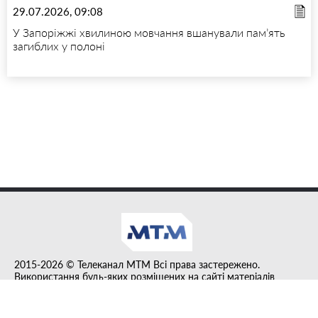
29.07.2026, 09:08
У Запоріжжі хвилиною мовчання вшанували пам’ять
загиблих у полоні
2015-2026 © Телеканал MTM Всі права застережено.
Використання будь-яких розміщених на сайті матеріалів
дозволено за умови гіперпосилання на tvmtm.online.
Інформацію, публіковану в рубриці "Прес-факт", розміщено на
правах реклами.