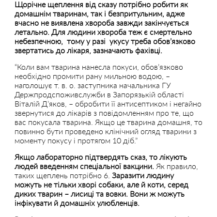
Щорічне щеплення від сказу потрібно робити як
домашнім тваринам, так і безпритульним, адже
вчасно не виявлена хвороба завжди закінчується
летально. Для людини хвороба теж є смертельно
небезпечною, тому у разі укусу треба обов’язково
звертатись до лікаря, зазначають фахівці.
“Коли вам тварина нанесла покуси, обов’язково
необхідно промити рану мильною водою, –
наголошує т. в. о. заступника начальника ГУ
Держпродспоживслужби в Запорязькій області
Віталій Д’яков, – обробити її антисептиком і негайно
звернутися до лікарів з повідомленням про те, що
вас покусала тварина. Якщо це тварина домашня, то
повинно бути проведено клінічний огляд тварини з
моменту покусу і протягом 10 діб.”
Якщо лабораторно підтвердять сказ, то лікують
людей введенням спеціальної вакцини.
Як правило,
таких щеплень потрібно 6.
Заразити людину
можуть не тільки хворі собаки, але й коти, серед
диких тварин – лисиці та вовки. Вони ж можуть
інфікувати й домашніх улюбленців.