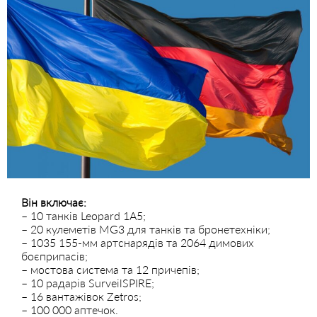
Він включає:
– 10 танків Leopard 1А5;
– 20 кулеметів MG3 для танків та бронетехніки;
– 1035 155-мм артснарядів та 2064
димових
боєприпасів;
– мостова система та 12 причепів;
– 10 радарів SurveilSPIRE;
– 16 вантажівок Zetros;
– 100 000 аптечок.