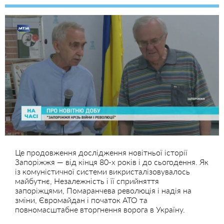
Це продовження дослідження новітньої історії
Запоріжжя — від кінця 80-х років і до сьогодення. Як
із комуністичної системи викристалізовувалось
майбутнє, Незалежність і її сприйняття
запоріжцями, Помаранчева революція і надія на
зміни, Євромайдан і початок АТО та
повномасштабне вторгнення ворога в Україну.