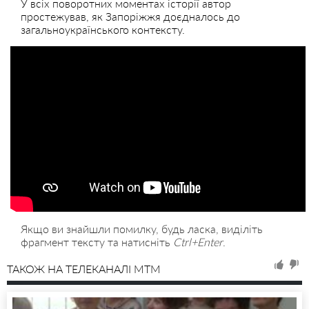
У всіх поворотних моментах історії автор
простежував, як Запоріжжя доєдналось до
загальноукраїнського контексту.
Якщо ви знайшли помилку, будь ласка, виділіть
фрагмент тексту та натисніть
Ctrl+Enter
.
ТАКОЖ НА ТЕЛЕКАНАЛІ MTM