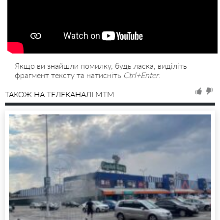
Якщо ви знайшли помилку, будь ласка, виділіть
фрагмент тексту та натисніть
Ctrl+Enter
.
ТАКОЖ НА ТЕЛЕКАНАЛІ MTM