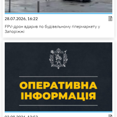
28.07.2026, 16:22
FPV-дрон вдарив по будівельному гіпермаркету у
Запоріжжі