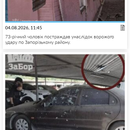
04.08.2026, 11:45
73-річний чоловік постраждав унаслідок ворожого
удару по Запорізькому району.